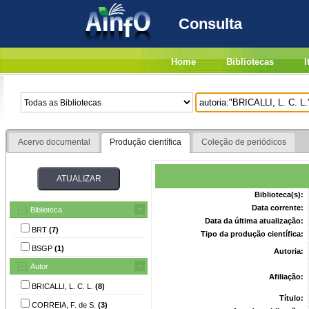
Consulta
Home
Bibliotecas
I
Acervo documental
Produção científica
Coleção de periódicos
Biblioteca(s):
Data corrente:
Biblioteca
Data da última atualização:
BRT
(7)
Tipo da produção científica:
BSGP
(1)
Autoria:
Autor
Afiliação:
BRICALLI, L. C. L.
(8)
Título:
CORREIA, F. de S.
(3)