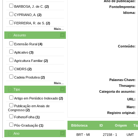
Ano de publicação:
BARBOSA, J. de C.
(2)
Fonte/Imprenta:
Idioma:
CYPRIANO, A.
(2)
FERREIRA, R. de S.
(2)
Mais...
Assunto
Extensão Rural
(4)
Conteúdo:
Aplicativo
(3)
Agricultura Familiar
(2)
CMDRS
(2)
Cadeia Produtiva
(2)
Palavras-Chave:
Mais...
Thesagro:
Tipo
Categoria do assunto:
Artigo em Periódico Indexado
(2)
URL:
Publicação em Anais de
Marc:
Congresso
(2)
Registro original:
Folheto/Folha
(1)
Pós-Graduação
(1)
Biblioteca
ID
Origem
Ti
Ano
BRT - MI
27158 - 1
UMT