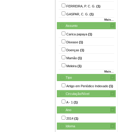
FERREIRA, P. C. G.
(1)
GASPAR, C. G.
(1)
Mais...
Assunto
Carica papaya
(1)
Disease
(1)
Doenças
(1)
Mamão
(1)
Meleira
(1)
Mais...
Tipo
Artigo em Periódico Indexado
(1)
Circulação/Nível
A - 1
(1)
Ano
2014
(1)
Idioma