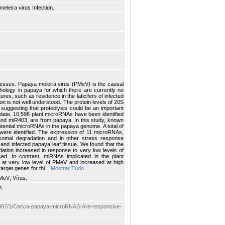
leira virus Infection.
tresses. Papaya meleira virus (PMeV) is the causal
thology in papaya for which there are currently no
res, such as residence in the laticifers of infected
n is not well understood. The protein levels of 20S
suggesting that proteolysis could be an important
date, 10,598 plant microRNAs have been identified
and miR403, are from papaya. In this study, known
ential microRNAs in the papaya genome. A total of
were identified. The expression of 11 microRNAs,
somal degradation and in other stress response
nd infected papaya leaf tissue. We found that the
ation increased in response to very low levels of
sed. In contrast, miRNAs implicated in the plant
n at very low level of PMeV and increased at high
arget genes for thi...
Mostrar Tudo
MeV; Vírus.
s.
item/397/1/Carica-papaya-microRNAS-Are-responsive-