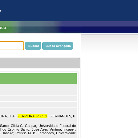
)
uda
URA, J. A.;
FERREIRA, P. C. G
.; FERNANDES, P.
 Santo; Clicia G. Gaspar, Univervidade Federal do
 do Espírito Santo; Jose Aires Ventura, Incaper;
e Janeiro; Patricia M. B. Fernandes, Universidade