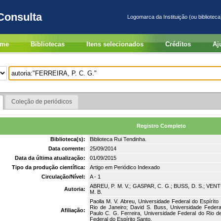
Consulta
Logomarca da Instituição (ou biblioteca
me
Bibliotecas
Itens selecionados
Créditos
Aj
Coleção de periódicos
Registro Completo
Biblioteca(s):
Biblioteca Rui Tendinha.
Data corrente:
25/09/2014
Data da última atualização:
01/09/2015
Tipo da produção científica:
Artigo em Periódico Indexado
Circulação/Nível:
A - 1
ABREU, P. M. V.; GASPAR, C. G.; BUSS, D. S.; VENT
Autoria:
M. B.
Paolla M. V. Abreu, Universidade Federal do Espíríto
Rio de Janeiro; David S. Buss, Universidade Federal
Afiliação:
Paulo C. G. Ferreira, Universidade Federal do Rio d
Federal do Espírito Santo.