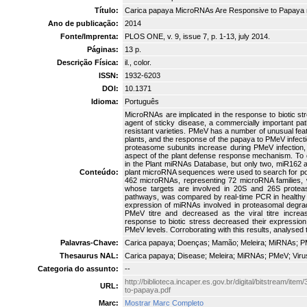
Título:
Carica papaya MicroRNAs Are Responsive to Papaya me
Ano de publicação:
2014
Fonte/Imprenta:
PLOS ONE, v. 9, issue 7, p. 1-13, july 2014.
Páginas:
13 p.
Descrição Física:
il., color.
ISSN:
1932-6203
DOI:
10.1371
Idioma:
Português
MicroRNAs are implicated in the response to biotic s
agent of sticky disease, a commercially important pa
resistant varieties. PMeV has a number of unusual featu
plants, and the response of the papaya to PMeV infectio
proteasome subunits increase during PMeV infection, 
aspect of the plant defense response mechanism. To 
in the Plant miRNAs Database, but only two, miR162 
Conteúdo:
plant microRNA sequences were used to search for pot
462 microRNAs, representing 72 microRNA families, 
whose targets are involved in 20S and 26S protea
pathways, was compared by real-time PCR in healthy a
expression of miRNAs involved in proteasomal degrad
PMeV titre and decreased as the viral titre increa
response to biotic stress decreased their expressio
PMeV levels. Corroborating with this results, analysed t
Palavras-Chave:
Carica papaya; Doenças; Mamão; Meleira; MiRNAs; P
Thesaurus NAL:
Carica papaya; Disease; Meleira; MiRNAs; PMeV; Viru
Categoria do assunto:
--
http://biblioteca.incaper.es.gov.br/digital/bitstream/
URL:
to-papaya.pdf
Marc:
Mostrar Marc Completo