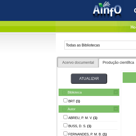
Ho
Acervo documental
Produção científica
Biblioteca
BRT
(1)
Autor
ABREU, P. M. V.
(1)
BUSS, D. S.
(1)
FERNANDES, P. M. B.
(1)