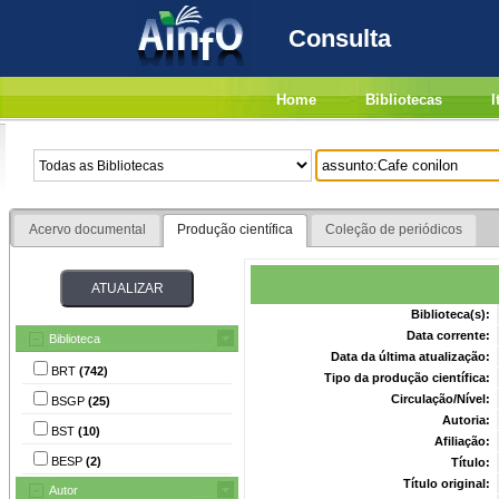
Consulta
Home
Bibliotecas
I
Acervo documental
Produção científica
Coleção de periódicos
Biblioteca(s):
Data corrente:
Biblioteca
Data da última atualização:
BRT
(742)
Tipo da produção científica:
Circulação/Nível:
BSGP
(25)
Autoria:
BST
(10)
Afiliação:
BESP
(2)
Título:
Título original:
Autor