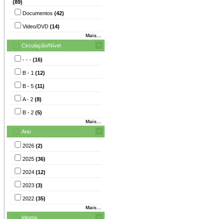
(89)
Documentos
(42)
Video/DVD
(14)
Mais...
Circulação/Nível
- - -
(16)
B - 1
(12)
B - 5
(11)
A - 2
(8)
B - 2
(5)
Mais...
Ano
2026
(2)
2025
(36)
2024
(12)
2023
(3)
2022
(35)
Mais...
Idioma