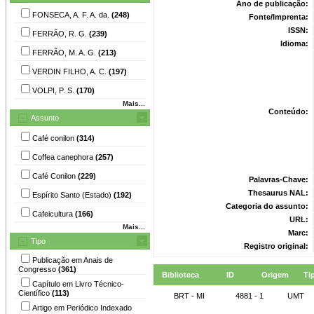
Ano de publicação:
FONSECA, A. F. A. da.
(248)
Fonte/Imprenta:
ISSN:
FERRÃO, R. G.
(239)
Idioma:
FERRÃO, M. A. G.
(213)
VERDIN FILHO, A. C.
(197)
VOLPI, P. S.
(170)
Mais...
Conteúdo:
Assunto
Café conilon
(314)
Coffea canephora
(257)
Café Conilon
(229)
Palavras-Chave:
Thesaurus NAL:
Espírito Santo (Estado)
(192)
Categoria do assunto:
Cafeicultura
(166)
URL:
Mais...
Marc:
Tipo
Registro original:
Publicação em Anais de
Congresso
(361)
Biblioteca
ID
Origem
Ti
Capítulo em Livro Técnico-
Científico
(113)
BRT - MI
4881 - 1
UMT
Artigo em Periódico Indexado