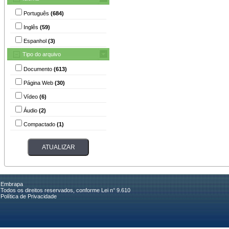
Português
(684)
Inglês
(59)
Espanhol
(3)
Tipo do arquivo
Documento
(613)
Página Web
(30)
Vídeo
(6)
Áudio
(2)
Compactado
(1)
Embrapa
Todos os direitos reservados, conforme Lei n° 9.610
Política de Privacidade