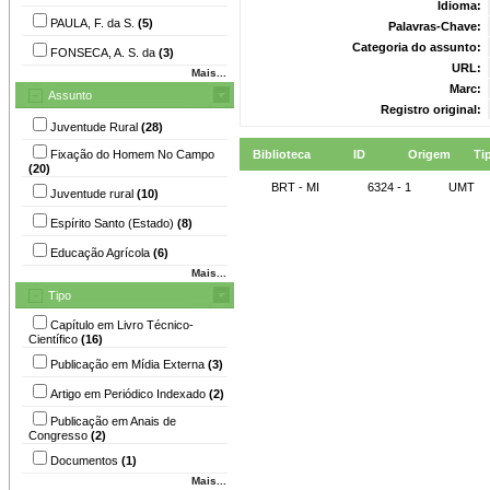
Idioma:
PAULA, F. da S.
(5)
Palavras-Chave:
Categoria do assunto:
FONSECA, A. S. da
(3)
URL:
Mais...
Marc:
Assunto
Registro original:
Juventude Rural
(28)
Fixação do Homem No Campo
Biblioteca
ID
Origem
Ti
(20)
BRT - MI
6324 - 1
UMT
Juventude rural
(10)
Espírito Santo (Estado)
(8)
Educação Agrícola
(6)
Mais...
Tipo
Capítulo em Livro Técnico-
Científico
(16)
Publicação em Mídia Externa
(3)
Artigo em Periódico Indexado
(2)
Publicação em Anais de
Congresso
(2)
Documentos
(1)
Mais...