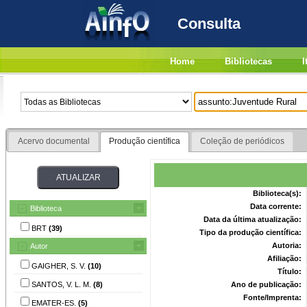
Consulta
Home
Bibliotecas
I
Acervo documental
Produção científica
Coleção de periódicos
Biblioteca(s):
Data corrente:
Biblioteca
Data da última atualização:
BRT
(39)
Tipo da produção científica:
Autoria:
Autor
Afiliação:
GAIGHER, S. V.
(10)
Título:
SANTOS, V. L. M.
(8)
Ano de publicação:
Fonte/Imprenta:
EMATER-ES.
(5)