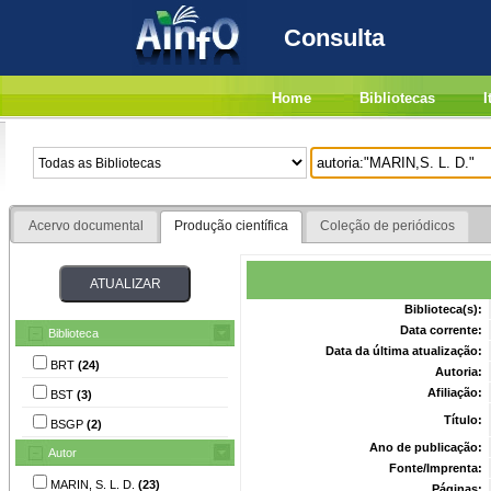
Consulta
Home
Bibliotecas
I
Acervo documental
Produção científica
Coleção de periódicos
Biblioteca(s):
Data corrente:
Biblioteca
Data da última atualização:
BRT
(24)
Autoria:
Afiliação:
BST
(3)
Título:
BSGP
(2)
Ano de publicação:
Autor
Fonte/Imprenta:
MARIN, S. L. D.
(23)
Páginas: