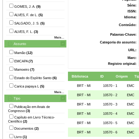
Série:
GOMES, J. A.
(9)
ISSN:
ALVES, F. de L.
(5)
Idioma:
SALGADO, J. S.
(5)
Conteúdo:
ALVES, F. L.
(3)
Palavras-Chave:
Mais...
Categoria do assunto:
Assunto
URL:
Mamão
(12)
Marc:
EMCAPA
(7)
Registro original:
Mamoeiro
(7)
Biblioteca
ID
Origem
Ti
Estado do Espírito Santo
(6)
BRT - MI
10570 - 1
EMC
Carica papaya L
(5)
Mais...
BRT - MI
10570 - 2
EMC
Tipo
BRT - MI
10570 - 3
EMC
Publicação em Anais de
Congresso
(3)
BRT - MI
10570 - 4
EMC
Capítulo em Livro Técnico-
Científico
(2)
BRT - MI
10570 - 5
EMC
Documentos
(2)
BRT - MI
10570 - 6
EMC
Livro
(1)