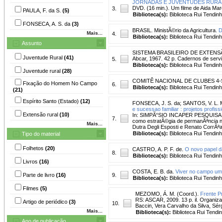
JORNADAS E JUVENTUDES RURAI
DVD. (16 min.). Um filme de Aida Ma
3.
PAULA, F. da S.
(5)
Biblioteca(s):
Biblioteca Rui Tendinh
FONSECA, A. S. da
(3)
BRASIL. MinistÃ©rio da Agricultura.
D
Mais...
4.
Biblioteca(s):
Biblioteca Rui Tendinh
Assunto
SISTEMA BRASILEIRO DE EXTEN
Juventude Rural
(41)
Abcar, 1967. 42 p. Cadernos de servi
5.
Biblioteca(s):
Biblioteca Rui Tendinh
Juventude rural
(28)
COMITÊ NACIONAL DE CLUBES 4-
Fixação do Homem No Campo
6.
Biblioteca(s):
Biblioteca Rui Tendinh
(21)
Espírito Santo (Estado)
(12)
FONSECA, J. S. da
;
SANTOS, V. L. 
e sucessao familiar : projetos profis
Extensão rural
(10)
In: SIMPÃ“SIO INCAPER PESQUISA, 3.
7.
como estratÃ©gia de permanÃªncia no
Mais...
Dutra Degli Esposti e Renato CorrÃªa 
Biblioteca(s):
Biblioteca Rui Tendinh
Tipo do material
Folhetos
(20)
CASTRO, A. P. F. de.
O novo papel d
8.
Biblioteca(s):
Biblioteca Rui Tendinh
Livros
(16)
COSTA, E. B. da.
Viver no campo u
Parte de livro
(16)
9.
Biblioteca(s):
Biblioteca Rui Tendinh
Filmes
(5)
MEZOMO, Á. M. (Coord.).
Frente P
RS: ASCAR, 2009. 13 p. il. Organizaç
Artigo de periódico
(3)
10.
Baccin, Vera Carvalho da Silva, Sér
Mais...
Biblioteca(s):
Biblioteca Rui Tendi
Ano de publicação