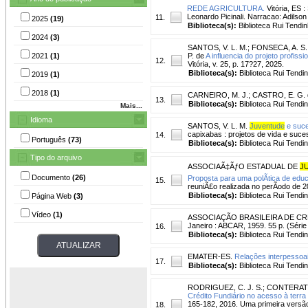
REDE AGRICULTURA.
Vitória, ES 
Leonardo Picinali. Narracao: Adilso
11.
2025
(19)
Biblioteca(s):
Biblioteca Rui Tendin
2024
(3)
SANTOS, V. L. M.
;
FONSECA, A. S.
2021
(1)
P. de
A influencia do projeto profis
12.
Vitória, v. 25, p. 17?27, 2025.
Biblioteca(s):
Biblioteca Rui Tendi
2019
(1)
2018
(1)
CARNEIRO, M. J.
;
CASTRO, E. G. 
13.
Biblioteca(s):
Biblioteca Rui Tendi
Mais...
Idioma
SANTOS, V. L. M.
Juventude
e suce
capixabas : projetos de vida e suces
14.
Português
(73)
Biblioteca(s):
Biblioteca Rui Tendi
Tipo do arquivo
ASSOCIAÃ‡ÃƒO ESTADUAL DE
J
Documento
(26)
Proposta para uma polÃ­tica de ed
15.
reuniÃ£o realizada no perÃ­odo de 20
Biblioteca(s):
Biblioteca Rui Tendi
Página Web
(3)
Vídeo
(1)
ASSOCIAÇÃO BRASILEIRA DE CR
Janeiro : ABCAR, 1959. 55 p. (Série 
16.
Biblioteca(s):
Biblioteca Rui Tendi
EMATER-ES.
Relações interpessoa
17.
Biblioteca(s):
Biblioteca Rui Tendi
RODRIGUEZ, C. J. S.
;
CONTERATO
Crédito Fundiário no acesso à terra
165-182, 2016. Uma primeira versão
18.