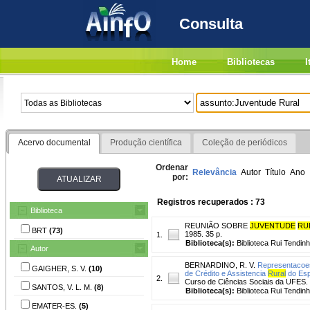
Consulta
Home
Bibliotecas
I
Acervo documental
Produção científica
Coleção de periódicos
Ordenar
Relevância
Autor
Título
Ano
por:
Registros recuperados : 73
Biblioteca
REUNIÃO SOBRE
JUVENTUDE
RU
BRT
(73)
1985. 35 p.
1.
Biblioteca(s):
Biblioteca Rui Tendinh
Autor
BERNARDINO, R. V.
Representacoe
GAIGHER, S. V.
(10)
de Crédito e Assistencia
Rural
do Esp
2.
Curso de Ciências Sociais da UFES. Or
SANTOS, V. L. M.
(8)
Biblioteca(s):
Biblioteca Rui Tendinh
EMATER-ES.
(5)