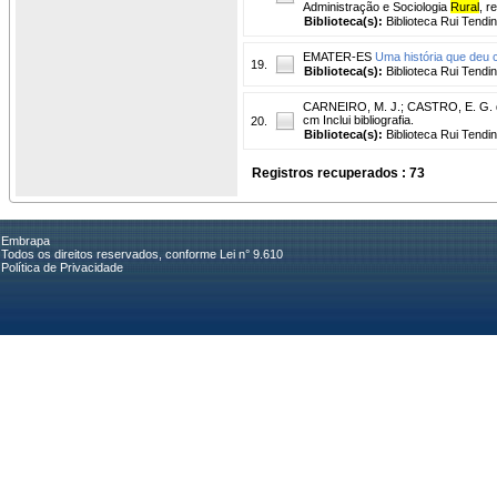
Administração e Sociologia
Rural
, r
Biblioteca(s):
Biblioteca Rui Tendi
EMATER-ES
Uma história que deu c
19.
Biblioteca(s):
Biblioteca Rui Tendi
CARNEIRO, M. J.
;
CASTRO, E. G. d
cm Inclui bibliografia.
20.
Biblioteca(s):
Biblioteca Rui Tendi
Registros recuperados : 73
Embrapa
Todos os direitos reservados, conforme Lei n° 9.610
Política de Privacidade