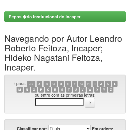
Reposi�rio Institucional do Incaper
Navegando por Autor Leandro
Roberto Feitoza, Incaper;
Hideko Nagatani Feitoza,
Incaper.
Ir para:
0-9
A
B
C
D
E
F
G
H
I
J
K
L
M
N
O
P
Q
R
S
T
U
V
W
X
Y
Z
ou entre com as primeiras letras:
Classificar por:
Em ordem: