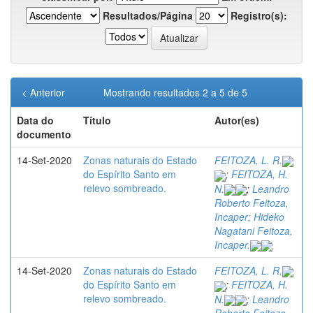
Resultados/Página
Registro(s):
< Anterior
Mostrando resultados 2 a 5 de 5
Data do
Título
Autor(es)
documento
14-Set-2020
Zonas naturais do Estado
FEITOZA, L. R.
do Espírito Santo em
;
FEITOZA, H.
relevo sombreado.
N.
;
Leandro
Roberto Feitoza,
Incaper; Hideko
Nagatani Feitoza,
Incaper.
14-Set-2020
Zonas naturais do Estado
FEITOZA, L. R.
do Espírito Santo em
;
FEITOZA, H.
relevo sombreado.
N.
;
Leandro
Roberto Feitoza,