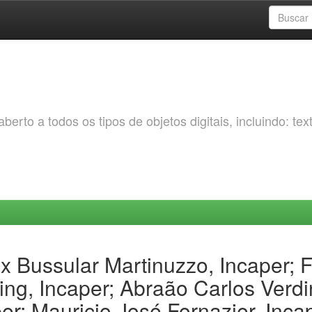
erto a todos os tipos de objetos digitais, incluindo: tex
 Bussular Martinuzzo, Incaper; Fa
ing, Incaper; Abraão Carlos Verdi
r; Mauricio José Fornazier, Inca