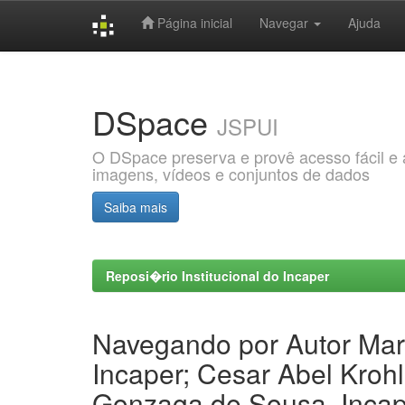
Página inicial
Navegar
Ajuda
Skip
navigation
DSpace
JSPUI
O DSpace preserva e provê acesso fácil e ab
imagens, vídeos e conjuntos de dados
Saiba mais
Reposi�rio Institucional do Incaper
Navegando por Autor Marx
Incaper; Cesar Abel Krohl
Gonzaga de Sousa, Incape