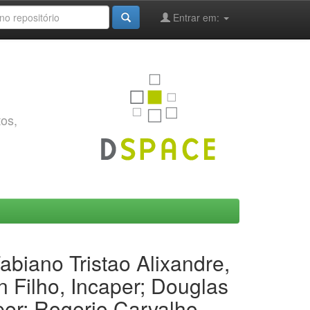
Entrar em:
tos,
biano Tristao Alixandre,
n Filho, Incaper; Douglas
per; Rogerio Carvalho