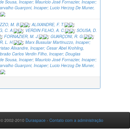
e Sousa, Incaper; Mauricio José Fornazier, Incaper;
arvalho Guarçoni, Incaper; Lucio Herzog De Muner,
ZO, M. B.
;
ALIXANDRE, F. T.
;
, C. A.
;
VERDIN FILHO, A. C.
;
SOUSA, D.
;
FORNAZIER, M. J.
;
GUARÇONI, R. G.
;
, L. H.
;
Marx Bussular Martinuzzo, Incaper;
istao Alixandre, Incaper; Cesar Abel Krohling,
braão Carlos Verdin Filho, Incaper; Douglas
e Sousa, Incaper; Mauricio José Fornazier, Incaper;
arvalho Guarçoni, Incaper; Lucio Herzog De Muner,
 © 2002-2010
Duraspace
-
Contato com a administração