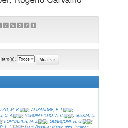
V
W
X
Y
Z
istro(s):
ZO, M. B.
;
ALIXANDRE, F. T.
;
, C. A.
;
VERDIN FILHO, A. C.
;
SOUSA, D.
;
FORNAZIER, M. J.
;
GUARÇONI, R. G.
;
, L. H.
;
Marx Bussular Martinuzzo, Incaper;