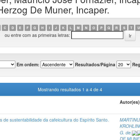
 Herzog De Muner, Incaper.
C
D
E
F
G
H
I
J
K
L
M
N
O
P
Q
R
S
T
U
ou entre com as primeiras letras:
Em ordem:
Resultados/Página
Reg
Mostrando resultados 1 a 4 de 4
Autor(es)
 de sustentabilidade da cafeicultura do Espírito Santo.
MARTINUZ
KROHLING
G. de.
DE MUNER