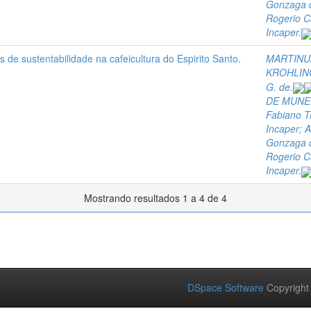
Gonzaga d
Rogerio C
Incaper.
 de sustentabilidade na cafeicultura do Espirito Santo.
MARTINUZ
KROHLING
G. de.
DE MUNER
Fabiano Tr
Incaper; A
Gonzaga d
Rogerio C
Incaper.
Mostrando resultados 1 a 4 de 4
DSpace Software
Copyright