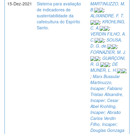
15-Dez-2021
Sistema para avaliação
MARTINUZZO, M.
de indicadores de
B.
;
sustentabilidade da
ALIXANDRE, F. T.
cafeicultura do Espírito
;
KROHLING,
Santo.
C. A.
;
VERDIN FILHO, A.
C.
;
SOUSA,
D. G. de.
;
FORNAZIER, M. J.
;
GUARÇONI,
R. G.
;
DE
MUNER, L. H.
;
Marx Bussular
Martinuzzo,
Incaper; Fabiano
Tristao Alixandre,
Incaper; Cesar
Abel Krohling,
Incaper; Abraão
Carlos Verdin
Filho, Incaper;
Douglas Gonzaga