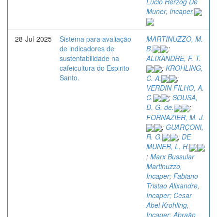
Lucio Herzog De
Muner, Incaper.
28-Jul-2025
Sistema para avaliação
MARTINUZZO, M.
de indicadores de
B.
;
sustentabilidade na
ALIXANDRE, F. T.
cafeicultura do Espirito
;
KROHLING,
Santo.
C. A.
;
VERDIN FILHO, A.
C.
;
SOUSA,
D. G. de.
;
FORNAZIER, M. J.
;
GUARÇONI,
R. G.
;
DE
MUNER, L. H.
;
Marx Bussular
Martinuzzo,
Incaper; Fabiano
Tristao Alixandre,
Incaper; Cesar
Abel Krohling,
Incaper; Abraão