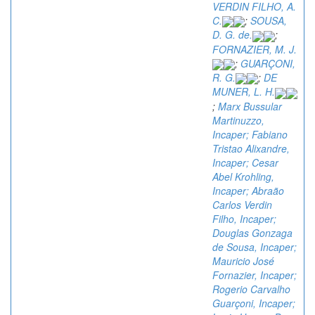
VERDIN FILHO, A.
C.
;
SOUSA,
D. G. de.
;
FORNAZIER, M. J.
;
GUARÇONI,
R. G.
;
DE
MUNER, L. H.
;
Marx Bussular
Martinuzzo,
Incaper; Fabiano
Tristao Alixandre,
Incaper; Cesar
Abel Krohling,
Incaper; Abraão
Carlos Verdin
Filho, Incaper;
Douglas Gonzaga
de Sousa, Incaper;
Mauricio José
Fornazier, Incaper;
Rogerio Carvalho
Guarçoni, Incaper;