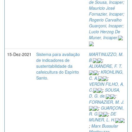
de Sousa, Incaper;
Mauricio José
Fornazier, Incaper;
Rogerio Carvalho
Guarçoni, Incaper;
Lucio Herzog De
Muner, Incaper.
15-Dez-2021
Sistema para avaliação
MARTINUZZO, M.
de indicadores de
B.
;
sustentabilidade da
ALIXANDRE, F. T.
cafeicultura do Espírito
;
KROHLING,
Santo.
C. A.
;
VERDIN FILHO, A.
C.
;
SOUSA,
D. G. de.
;
FORNAZIER, M. J.
;
GUARÇONI,
R. G.
;
DE
MUNER, L. H.
;
Marx Bussular
Martinuzzo,