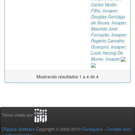
Carlos Verdin
Filho, Incaper;
Douglas Gonzaga
de Sousa, Incaper;
Mauricio José
Fornazier, Incaper;
Rogerio Carvalho
Guarçoni, Incaper;
Lucio Herzog De
Muner, Incaper.
Mostrando resultados 1 a 4 de 4
Tema criado por
DSpace Software
Copyright © 2002-2010
Duraspace
-
Contato com