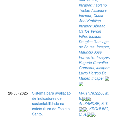
Incaper; Fabiano
Tristao Alixandre,
Incaper; Cesar
Abel Krohling,
Incaper; Abraão
Carlos Verdin
Filho, Incaper;
Douglas Gonzaga
de Sousa, Incaper;
Mauricio José
Fornazier, Incaper;
Rogerio Carvalho
Guarçoni, Incaper;
Lucio Herzog De
Muner, Incaper.
28-Jul-2025
Sistema para avaliação
MARTINUZZO, M.
de indicadores de
B.
;
sustentabilidade na
ALIXANDRE, F. T.
cafeicultura do Espirito
;
KROHLING,
Santo.
C. A.
;