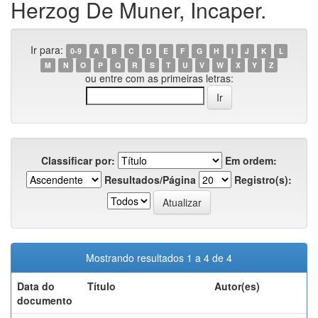
Herzog De Muner, Incaper.
Ir para:
0-9
A
B
C
D
E
F
G
H
I
J
K
L
M
N
O
P
Q
R
S
T
U
V
W
X
Y
Z
ou entre com as primeiras letras:
Classificar por:
Em ordem:
Resultados/Página
Registro(s):
Mostrando resultados 1 a 4 de 4
Data do
Título
Autor(es)
documento