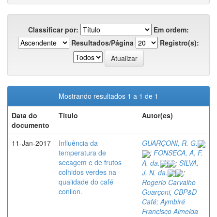
Classificar por:
Em ordem:
Resultados/Página
Registro(s):
Mostrando resultados 1 a 1 de 1
Data do
Título
Autor(es)
documento
11-Jan-2017
Influência da
GUARÇONI, R. G.
temperatura de
;
FONSECA, A. F.
secagem e de frutos
A. da.
;
SILVA,
colhidos verdes na
J. N. da.
;
qualidade do café
Rogerio Carvalho
conilon.
Guarçoni, CBP&D-
Café; Aymbiré
Francisco Almeida