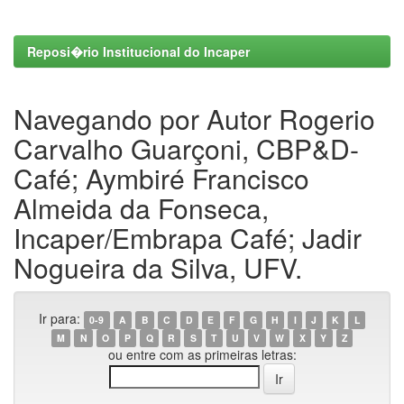
Reposi�rio Institucional do Incaper
Navegando por Autor Rogerio
Carvalho Guarçoni, CBP&D-
Café; Aymbiré Francisco
Almeida da Fonseca,
Incaper/Embrapa Café; Jadir
Nogueira da Silva, UFV.
Ir para:
0-9
A
B
C
D
E
F
G
H
I
J
K
L
M
N
O
P
Q
R
S
T
U
V
W
X
Y
Z
ou entre com as primeiras letras: