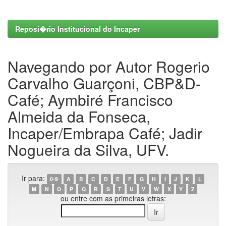
Reposi�rio Institucional do Incaper
Navegando por Autor Rogerio
Carvalho Guarçoni, CBP&D-
Café; Aymbiré Francisco
Almeida da Fonseca,
Incaper/Embrapa Café; Jadir
Nogueira da Silva, UFV.
Ir para:
0-9
A
B
C
D
E
F
G
H
I
J
K
L
M
N
O
P
Q
R
S
T
U
V
W
X
Y
Z
ou entre com as primeiras letras: