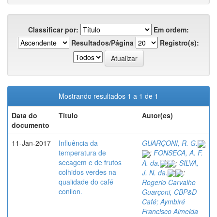
Classificar por:
Em ordem:
Resultados/Página
Registro(s):
Mostrando resultados 1 a 1 de 1
Data do
Título
Autor(es)
documento
11-Jan-2017
Influência da
GUARÇONI, R. G.
temperatura de
;
FONSECA, A. F.
secagem e de frutos
A. da.
;
SILVA,
colhidos verdes na
J. N. da.
;
qualidade do café
Rogerio Carvalho
conilon.
Guarçoni, CBP&D-
Café; Aymbiré
Francisco Almeida