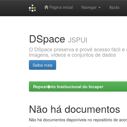
Página inicial
Navegar
Ajuda
Skip
navigation
DSpace
JSPUI
O DSpace preserva e provê acesso fácil e ab
imagens, vídeos e conjuntos de dados
Saiba mais
Reposi�rio Institucional do Incaper
Não há documentos
Não há documentos disponíveis no repositório de acor