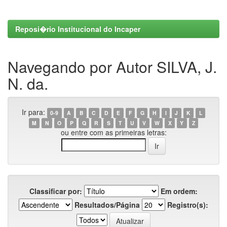
Reposi�rio Institucional do Incaper
Navegando por Autor SILVA, J.
N. da.
Ir para:
0-9
A
B
C
D
E
F
G
H
I
J
K
L
M
N
O
P
Q
R
S
T
U
V
W
X
Y
Z
ou entre com as primeiras letras:
Classificar por:
Em ordem:
Resultados/Página
Registro(s):