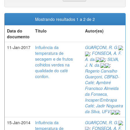
Mostrando resultados 1 a 2 de 2
Data do
Título
Autor(es)
documento
11-Jan-2017
Influência da
GUARÇONI, R. G.
temperatura de
;
FONSECA, A. F.
secagem e de frutos
A. da.
;
SILVA,
colhidos verdes na
J. N. da.
;
qualidade do café
Rogerio Carvalho
conilon.
Guarçoni, CBP&D-
Café; Aymbiré
Francisco Almeida
da Fonseca,
Incaper/Embrapa
Café; Jadir Nogueira
da Silva, UFV.
15-Jan-2014
Influência da
GUARÇONI, R. G.
temperatura de
;
FONSECA, A. F.