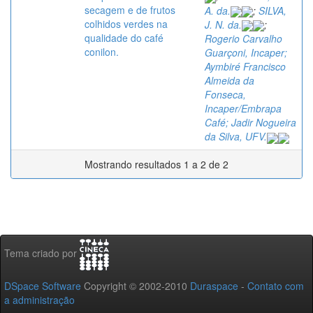
secagem e de frutos
A. da.
;
SILVA,
colhidos verdes na
J. N. da.
;
qualidade do café
Rogerio Carvalho
conilon.
Guarçoni, Incaper;
Aymbiré Francisco
Almeida da
Fonseca,
Incaper/Embrapa
Café; Jadir Nogueira
da Silva, UFV.
Mostrando resultados 1 a 2 de 2
Tema criado por
DSpace Software
Copyright © 2002-2010
Duraspace
-
Contato com
a administração