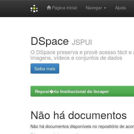
Página inicial
Navegar
Ajuda
Skip
navigation
DSpace
JSPUI
O DSpace preserva e provê acesso fácil e ab
imagens, vídeos e conjuntos de dados
Saiba mais
Reposi�rio Institucional do Incaper
Não há documentos
Não há documentos disponíveis no repositório de acor