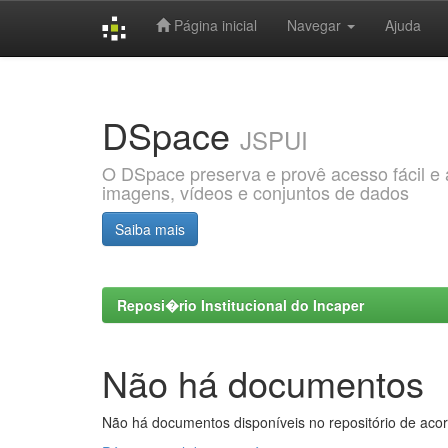
Página inicial
Navegar
Ajuda
Skip
navigation
DSpace
JSPUI
O DSpace preserva e provê acesso fácil e ab
imagens, vídeos e conjuntos de dados
Saiba mais
Reposi�rio Institucional do Incaper
Não há documentos
Não há documentos disponíveis no repositório de acor