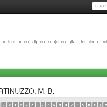
erto a todos os tipos de objetos digitais, incluindo: tex
RTINUZZO, M. B.
C
D
E
F
G
H
I
J
K
L
M
N
O
P
Q
R
S
T
U