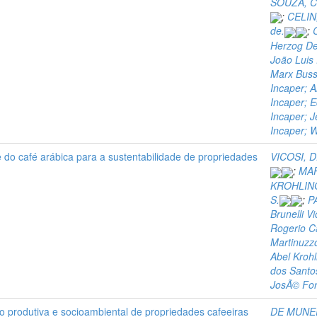
SOUZA, C.
;
CELIN,
de.
;
Herzog De 
João Luis 
Marx Bussu
Incaper; A
Incaper; E
Incaper; 
Incaper; W
 do café arábica para a sustentabilidade de propriedades
VICOSI, D
;
MAR
KROHLING
S.
;
P
Brunelli Vi
Rogerio C
Martinuzzo
Abel Krohl
dos Santos
JosÃ© Forn
ão produtiva e socioambiental de propriedades cafeeiras
DE MUNER