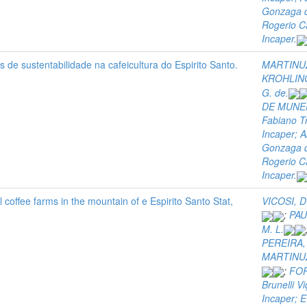
Gonzaga d
Rogerio C
Incaper.
 de sustentabilidade na cafeicultura do Espirito Santo.
MARTINUZ
KROHLING
G. de.
DE MUNER
Fabiano Tr
Incaper; A
Gonzaga d
Rogerio C
Incaper.
coffee farms in the mountain of e Espirito Santo Stat,
VICOSI, D
;
PAU
M. L.
PEREIRA, 
MARTINUZ
;
FOR
Brunelli V
Incaper; E