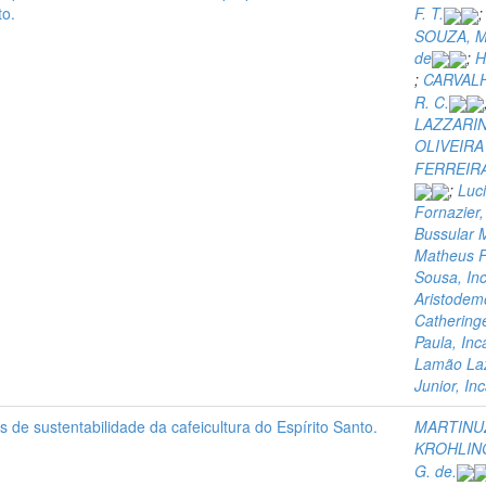
to.
F. T.
SOUZA, M.
de
;
H
;
CARVALH
R. C.
LAZZARINI
OLIVEIRA 
FERREIRA
;
Luc
Fornazier,
Bussular M
Matheus F
Sousa, Inc
Aristodemo
Catheringe
Paula, Inc
Lamão Lazz
Junior, In
 de sustentabilidade da cafeicultura do Espírito Santo.
MARTINUZ
KROHLING
G. de.