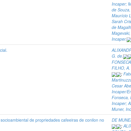
Incaper; 
de Souza, 
Maurício 
Sarah Cris
de Magalh
Magevski, 
Incaper.
ial.
ALIXANDRE
G. de.
FONSECA, 
FILHO, A.
;
Fabi
Martinuzz
Cesar Abel
Incaper/E
Fonseca, 
Incaper; A
Muner, Inc
 socioambiental de propriedades cafeeiras de conilon no
DE MUNER
;
ALI