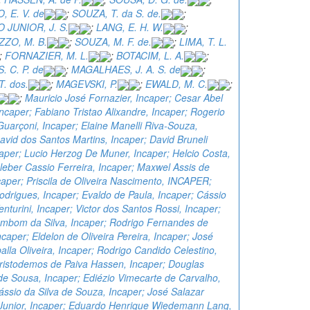
 E. V. de
;
SOUZA, T. da S. de.
;
 JUNIOR, J. S.
;
LANG, E. H. W.
;
ZO, M. B.
;
SOUZA, M. F. de.
;
LIMA, T. L.
;
FORNAZIER, M. L.
;
BOTACIM, L. A.
;
. C. P. de
;
MAGALHAES, J. A. S. de
;
. dos.
;
MAGEVSKI, P.
;
EWALD, M. C.
;
;
Mauricio José Fornazier, Incaper; Cesar Abel
Incaper; Fabiano Tristao Alixandre, Incaper; Rogerio
uarçoni, Incaper; Elaine Manelli Riva-Souza,
avid dos Santos Martins, Incaper; David Bruneli
caper; Lucio Herzog De Muner, Incaper; Helcio Costa,
leber Cassio Ferreira, Incaper; Maxwel Assis de
aper; Priscila de Oliveira Nascimento, INCAPER;
odrigues, Incaper; Evaldo de Paula, Incaper; Cássio
enturini, Incaper; Victor dos Santos Rossi, Incaper;
mbom da Silva, Incaper; Rodrigo Fernandes de
Incaper; Eldelon de Oliveira Pereira, Incaper; José
lla Oliveira, Incaper; Rodrigo Candido Celestino,
Aristodemos de Paiva Hassen, Incaper; Douglas
e Sousa, Incaper; Ediézio Vimecarte de Carvalho,
ássio da Silva de Souza, Incaper; José Salazar
Junior, Incaper; Eduardo Henrique Wiedemann Lang,