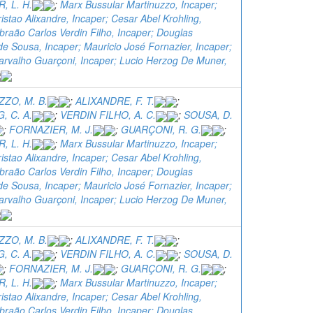
, L. H.
;
Marx Bussular Martinuzzo, Incaper;
istao Alixandre, Incaper; Cesar Abel Krohling,
braão Carlos Verdin Filho, Incaper; Douglas
e Sousa, Incaper; Mauricio José Fornazier, Incaper;
arvalho Guarçoni, Incaper; Lucio Herzog De Muner,
ZO, M. B.
;
ALIXANDRE, F. T.
;
, C. A.
;
VERDIN FILHO, A. C.
;
SOUSA, D.
;
FORNAZIER, M. J.
;
GUARÇONI, R. G.
;
, L. H.
;
Marx Bussular Martinuzzo, Incaper;
istao Alixandre, Incaper; Cesar Abel Krohling,
braão Carlos Verdin Filho, Incaper; Douglas
e Sousa, Incaper; Mauricio José Fornazier, Incaper;
arvalho Guarçoni, Incaper; Lucio Herzog De Muner,
ZO, M. B.
;
ALIXANDRE, F. T.
;
, C. A.
;
VERDIN FILHO, A. C.
;
SOUSA, D.
;
FORNAZIER, M. J.
;
GUARÇONI, R. G.
;
, L. H.
;
Marx Bussular Martinuzzo, Incaper;
istao Alixandre, Incaper; Cesar Abel Krohling,
braão Carlos Verdin Filho, Incaper; Douglas