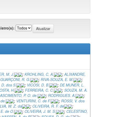
istro(s):
R, M. J.
;
KROHLING, C. A.
;
ALIXANDRE,
;
GUARÇONI, R. G.
;
RIVA-SOUZA, E. M.
;
D. dos S.
;
VICOSI, D. B.
;
DE MUNER, L.
OSTA, H.
;
FERREIRA, C. C.
;
SOUZA, M. A.
ASCIMENTO, P. O. de.
;
RODRIGUES. A.
;
 de.
;
VENTURINI, C. de F.
;
ROSSI, V. dos
LVA, W. Z. da
;
OLIVEIRA, R. F. de
;
E. de O.
;
OLIVEIRA, J. M. S.
;
CELESTINO,
;
HASSEN, A. de P.
;
SOUSA, D. G. de.
;