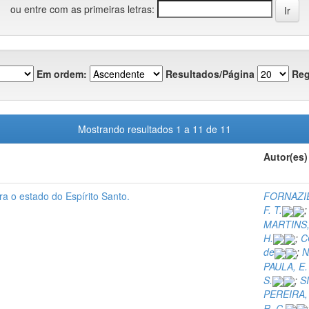
ou entre com as primeiras letras:
Em ordem:
Resultados/Página
Reg
Mostrando resultados 1 a 11 de 11
Autor(es)
ara o estado do Espírito Santo.
FORNAZIE
F. T.
MARTINS, 
H.
;
C
de
;
N
PAULA, E.
S.
;
SI
PEREIRA, 
R. C.