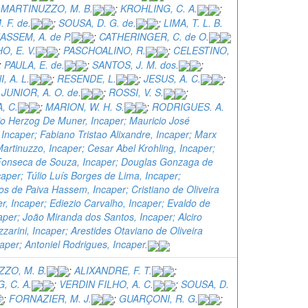
;
MARTINUZZO, M. B.
;
KROHLING, C. A.
;
 F. de.
;
SOUSA, D. G. de.
;
LIMA, T. L. B.
ASSEM, A. de P.
;
CATHERINGER, C. de O.
O, E. V.
;
PASCHOALINO, R.
;
CELESTINO,
;
PAULA, E. de.
;
SANTOS, J. M. dos.
;
, A. L.
;
RESENDE, L.
;
JESUS, A. C.
;
JUNIOR, A. O. de.
;
ROSSI, V. S.
;
, C.
;
MARION, W. H. S.
;
RODRIGUES. A.
io Herzog De Muner, Incaper; Mauricio José
 Incaper; Fabiano Tristao Alixandre, Incaper; Marx
artinuzzo, Incaper; Cesar Abel Krohling, Incaper;
onseca de Souza, Incaper; Douglas Gonzaga de
aper; Túlio Luís Borges de Lima, Incaper;
s de Paiva Hassem, Incaper; Cristiano de Oliveira
r, Incaper; Ediezio Carvalho, Incaper; Evaldo de
aper; João Miranda dos Santos, Incaper; Alciro
arini, Incaper; Arestides Otaviano de Oliveira
caper; Antoniel Rodrigues, Incaper.
ZO, M. B.
;
ALIXANDRE, F. T.
;
, C. A.
;
VERDIN FILHO, A. C.
;
SOUSA, D.
;
FORNAZIER, M. J.
;
GUARÇONI, R. G.
;