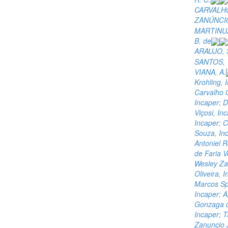
CARVALHO,
ZANÚNCIO
MARTINUZ
B. de
ARAUJO, S
SANTOS, T
VIANA, A.
Krohling, 
Carvalho G
Incaper; D
Viçosi, In
Incaper; C
Souza, Inc
Antoniel R
de Faria V
Wesley Za
Oliveira, 
Marcos Spa
Incaper; 
Gonzaga d
Incaper; T
Zanuncio 