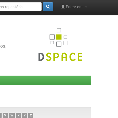
Entrar em:
tos,
V
W
X
Y
Z