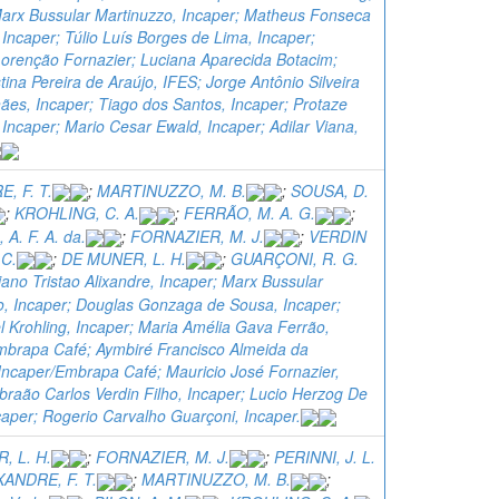
Marx Bussular Martinuzzo, Incaper; Matheus Fonseca
Incaper; Túlio Luís Borges de Lima, Incaper;
Lorenção Fornazier; Luciana Aparecida Botacim;
tina Pereira de Araújo, IFES; Jorge Antônio Silveira
ães, Incaper; Tiago dos Santos, Incaper; Protaze
Incaper; Mario Cesar Ewald, Incaper; Adilar Viana,
, F. T.
;
MARTINUZZO, M. B.
;
SOUSA, D.
;
KROHLING, C. A.
;
FERRÃO, M. A. G.
;
A. F. A. da.
;
FORNAZIER, M. J.
;
VERDIN
 C.
;
DE MUNER, L. H.
;
GUARÇONI, R. G.
ano Tristao Alixandre, Incaper; Marx Bussular
o, Incaper; Douglas Gonzaga de Sousa, Incaper;
 Krohling, Incaper; Maria Amélia Gava Ferrão,
mbrapa Café; Aymbiré Francisco Almeida da
Incaper/Embrapa Café; Mauricio José Fornazier,
braão Carlos Verdin Filho, Incaper; Lucio Herzog De
aper; Rogerio Carvalho Guarçoni, Incaper.
, L. H.
;
FORNAZIER, M. J.
;
PERINNI, J. L.
XANDRE, F. T.
;
MARTINUZZO, M. B.
;