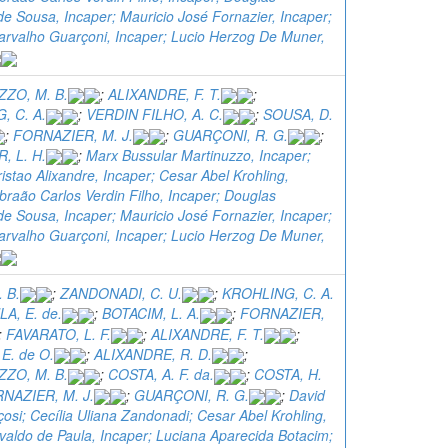
e Sousa, Incaper; Mauricio José Fornazier, Incaper;
arvalho Guarçoni, Incaper; Lucio Herzog De Muner,
ZO, M. B.
;
ALIXANDRE, F. T.
;
, C. A.
;
VERDIN FILHO, A. C.
;
SOUSA, D.
;
FORNAZIER, M. J.
;
GUARÇONI, R. G.
;
, L. H.
;
Marx Bussular Martinuzzo, Incaper;
istao Alixandre, Incaper; Cesar Abel Krohling,
braão Carlos Verdin Filho, Incaper; Douglas
e Sousa, Incaper; Mauricio José Fornazier, Incaper;
arvalho Guarçoni, Incaper; Lucio Herzog De Muner,
. B.
;
ZANDONADI, C. U.
;
KROHLING, C. A.
LA, E. de.
;
BOTACIM, L. A.
;
FORNAZIER,
;
FAVARATO, L. F.
;
ALIXANDRE, F. T.
;
E. de O.
;
ALIXANDRE, R. D.
;
ZO, M. B.
;
COSTA, A. F. da.
;
COSTA, H.
NAZIER, M. J.
;
GUARÇONI, R. G.
;
David
içosi; Cecília Uliana Zandonadi; Cesar Abel Krohling,
valdo de Paula, Incaper; Luciana Aparecida Botacim;