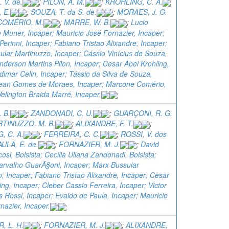
 V. de.
;
PILON, A. M.
;
KROHLING, C. A.
 E.
;
SOUZA, T. da S. de.
;
MORAES, J. G.
COMÉRIO, M.
;
MARRE, W. B.
;
Lucio
Muner, Incaper; Mauricio José Fornazier, Incaper;
Perinni, Incaper; Fabiano Tristao Alixandre, Incaper;
lar Martinuzzo, Incaper; Cássio Vinícius de Souza,
nderson Martins Pilon, Incaper; Cesar Abel Krohling,
dimar Celin, Incaper; Tássio da Silva de Souza,
Jean Gomes de Moraes, Incaper; Marcone Comério,
elington Braida Marré, Incaper.
. B.
;
ZANDONADI, C. U.
;
GUARÇONI, R. G.
TINUZZO, M. B.
;
ALIXANDRE, F. T.
;
, C. A.
;
FERREIRA, C. C.
;
ROSSI, V. dos
AULA, E. de.
;
FORNAZIER, M. J.
;
David
cosi, Bolsista; Cecilia Uliana Zandonadi, Bolsista;
arvalho GuarÃ§oni, Incaper; Marx Bussular
, Incaper; Fabiano Tristao Alixandre, Incaper; Cesar
ing, Incaper; Cleber Cassio Ferreira, Incaper; Victor
 Rossi, Incaper; Evaldo de Paula, Incaper; Mauricio
azier, Incaper.
, L. H.
;
FORNAZIER, M. J.
;
ALIXANDRE,