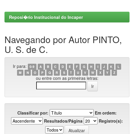
Reposi�rio Institucional do Incaper
Navegando por Autor PINTO,
U. S. de C.
Ir para:
0-9
A
B
C
D
E
F
G
H
I
J
K
L
M
N
O
P
Q
R
S
T
U
V
W
X
Y
Z
ou entre com as primeiras letras:
Classificar por:
Em ordem:
Resultados/Página
Registro(s):