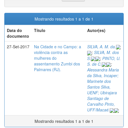
Mostrando resultados 1 a 1 de 1
Data do
Título
Autor(es)
documento
27-Set-2017
Na Cidade e no Campo: a
SILVA, A. M. da.
violência contra as
;
SILVA, M. dos
mulheres do
S.
;
PINTO, U.
assentamento Zumbi dos
S. de C.
;
Palmares (RJ).
Alessandra Maria
da Silva, Incaper;
Marinete dos
Santos Silva,
UENF; Ubirajara
Santiago de
Carvalho Pinto,
UFF/Macaé.
Mostrando resultados 1 a 1 de 1