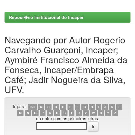
Reposi�rio Institucional do Incaper
Navegando por Autor Rogerio
Carvalho Guarçoni, Incaper;
Aymbiré Francisco Almeida da
Fonseca, Incaper/Embrapa
Café; Jadir Nogueira da Silva,
UFV.
Ir para:
0-9
A
B
C
D
E
F
G
H
I
J
K
L
M
N
O
P
Q
R
S
T
U
V
W
X
Y
Z
ou entre com as primeiras letras: