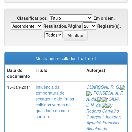
Classificar por:
Em ordem:
Resultados/Página
Registro(s):
Mostrando resultados 1 a 1 de 1
Data do
Título
Autor(es)
documento
15-Jan-2014
Influência da
GUARÇONI, R. G.
temperatura de
;
FONSECA, A. F.
secagem e de frutos
A. da.
;
SILVA,
colhidos verdes na
J. N. da.
;
qualidade do café
Rogerio Carvalho
conilon.
Guarçoni, Incaper;
Aymbiré Francisco
Almeida da