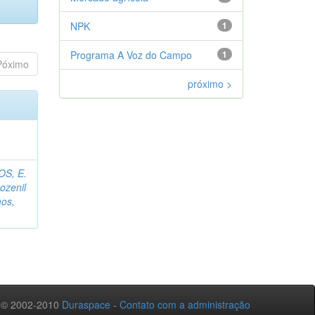
NPK
1
Programa A Voz do Campo
1
Póximo
próximo >
S, E.
Lozenil
mos,
 © 2002-2010
Duraspace
-
Contato com a administração