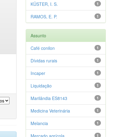
KÜSTER, I. S.
1
RAMOS, E. P.
1
Assunto
Café conilon
1
Dívidas rurais
1
Incaper
1
Liquidação
1
Marilândia ES8143
1
Medicina Veterinária
1
Melancia
1
Mercado agrícola
1