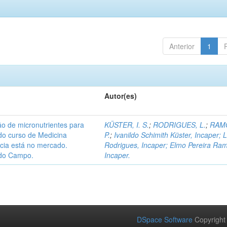
Anterior
1
Autor(es)
ão de micronutrientes para
KÜSTER, I. S.
;
RODRIGUES, L.
;
RAMO
do curso de Medicina
P.
;
Ivanildo Schimith Küster, Incaper; 
ncia está no mercado.
Rodrigues, Incaper; Elmo Pereira Ra
 do Campo.
Incaper.
DSpace Software
Copyright