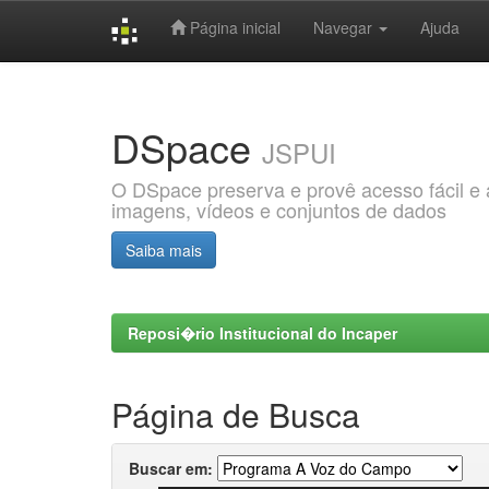
Página inicial
Navegar
Ajuda
Skip
navigation
DSpace
JSPUI
O DSpace preserva e provê acesso fácil e ab
imagens, vídeos e conjuntos de dados
Saiba mais
Reposi�rio Institucional do Incaper
Página de Busca
Buscar em: