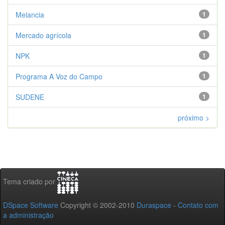
Melancia
1
Mercado agrícola
1
NPK
1
Programa A Voz do Campo
1
SUDENE
1
próximo >
Tema criado por
DSpace Software
Copyright © 2002-2010
Duraspace
-
Contato com
a administração