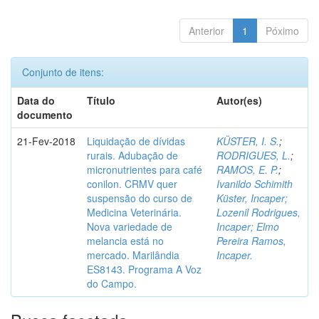
Anterior
1
Póximo
Conjunto de itens:
Data do
Título
Autor(es)
documento
21-Fev-2018
Liquidação de dívidas
KÜSTER, I. S.
;
rurais. Adubação de
RODRIGUES, L.
;
micronutrientes para café
RAMOS, E. P.
;
conilon. CRMV quer
Ivanildo Schimith
suspensão do curso de
Küster, Incaper;
Medicina Veterinária.
Lozenil Rodrigues,
Nova variedade de
Incaper; Elmo
melancia está no
Pereira Ramos,
mercado. Marilândia
Incaper.
ES8143. Programa A Voz
do Campo.