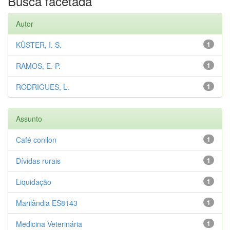
Busca facetada
Autor
KÜSTER, I. S.
1
RAMOS, E. P.
1
RODRIGUES, L.
1
Assunto
Café conilon
1
Dívidas rurais
1
Liquidação
1
Marilândia ES8143
1
Medicina Veterinária
1