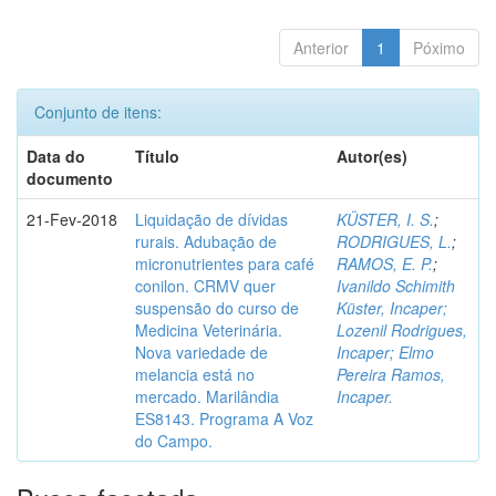
Anterior
1
Póximo
Conjunto de itens:
Data do
Título
Autor(es)
documento
21-Fev-2018
Liquidação de dívidas
KÜSTER, I. S.
;
rurais. Adubação de
RODRIGUES, L.
;
micronutrientes para café
RAMOS, E. P.
;
conilon. CRMV quer
Ivanildo Schimith
suspensão do curso de
Küster, Incaper;
Medicina Veterinária.
Lozenil Rodrigues,
Nova variedade de
Incaper; Elmo
melancia está no
Pereira Ramos,
mercado. Marilândia
Incaper.
ES8143. Programa A Voz
do Campo.