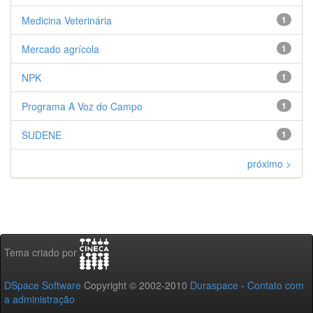
Medicina Veterinária
1
Mercado agrícola
1
NPK
1
Programa A Voz do Campo
1
SUDENE
1
próximo >
Tema criado por
DSpace Software
Copyright © 2002-2010
Duraspace
-
Contato com
a administração