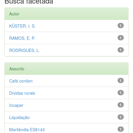
Busca facetada
Autor
KÜSTER, I. S.
1
RAMOS, E. P.
1
RODRIGUES, L.
1
Assunto
Café conilon
1
Dívidas rurais
1
Incaper
1
Liquidação
1
Marilândia ES8143
1