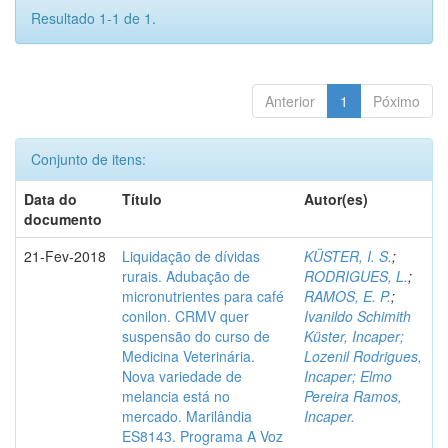
Resultado 1-1 de 1.
Anterior
1
Póximo
Conjunto de itens:
Data do
Título
Autor(es)
documento
21-Fev-2018
Liquidação de dívidas
KÜSTER, I. S.
;
rurais. Adubação de
RODRIGUES, L.
;
micronutrientes para café
RAMOS, E. P.
;
conilon. CRMV quer
Ivanildo Schimith
suspensão do curso de
Küster, Incaper;
Medicina Veterinária.
Lozenil Rodrigues,
Nova variedade de
Incaper; Elmo
melancia está no
Pereira Ramos,
mercado. Marilândia
Incaper.
ES8143. Programa A Voz