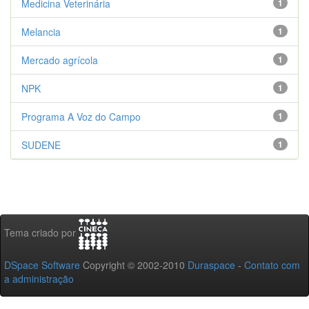
Medicina Veterinária
1
Melancia
1
Mercado agrícola
1
NPK
1
Programa A Voz do Campo
1
SUDENE
1
Tema criado por
DSpace Software
Copyright © 2002-2010
Duraspace
-
Contato com
a administração