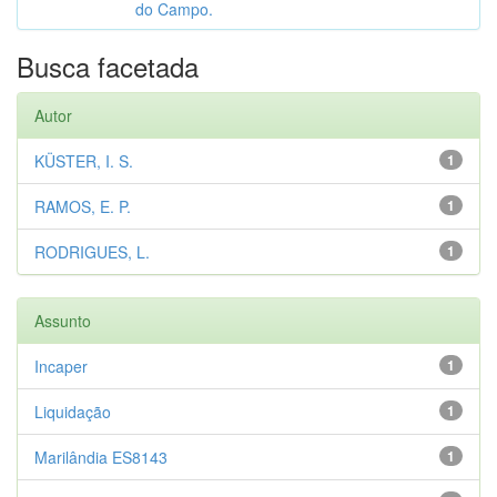
do Campo.
Busca facetada
Autor
KÜSTER, I. S.
1
RAMOS, E. P.
1
RODRIGUES, L.
1
Assunto
Incaper
1
Liquidação
1
Marilândia ES8143
1