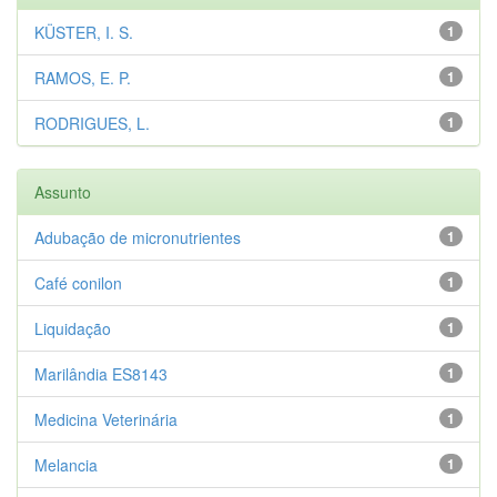
KÜSTER, I. S.
1
RAMOS, E. P.
1
RODRIGUES, L.
1
Assunto
Adubação de micronutrientes
1
Café conilon
1
Liquidação
1
Marilândia ES8143
1
Medicina Veterinária
1
Melancia
1