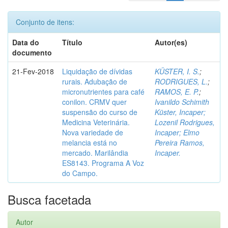
Conjunto de itens:
Data do
Título
Autor(es)
documento
21-Fev-2018
Liquidação de dívidas
KÜSTER, I. S.
;
rurais. Adubação de
RODRIGUES, L.
;
micronutrientes para café
RAMOS, E. P.
;
conilon. CRMV quer
Ivanildo Schimith
suspensão do curso de
Küster, Incaper;
Medicina Veterinária.
Lozenil Rodrigues,
Nova variedade de
Incaper; Elmo
melancia está no
Pereira Ramos,
mercado. Marilândia
Incaper.
ES8143. Programa A Voz
do Campo.
Busca facetada
Autor