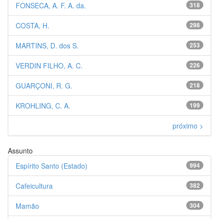
FONSECA, A. F. A. da.
318
COSTA, H.
298
MARTINS, D. dos S.
253
VERDIN FILHO, A. C.
226
GUARÇONI, R. G.
218
KROHLING, C. A.
199
próximo >
Assunto
Espírito Santo (Estado)
994
Cafeicultura
382
Mamão
304