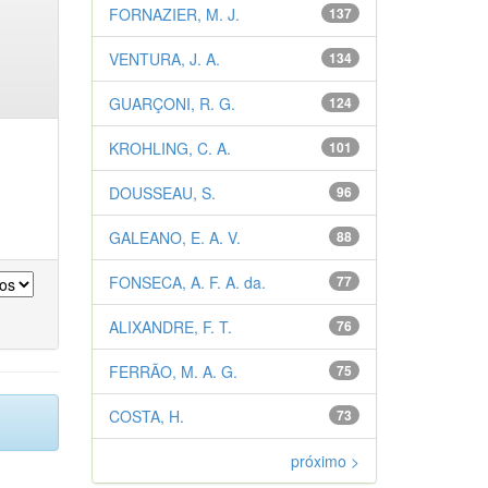
FORNAZIER, M. J.
137
VENTURA, J. A.
134
GUARÇONI, R. G.
124
KROHLING, C. A.
101
DOUSSEAU, S.
96
GALEANO, E. A. V.
88
FONSECA, A. F. A. da.
77
ALIXANDRE, F. T.
76
FERRÃO, M. A. G.
75
COSTA, H.
73
próximo >