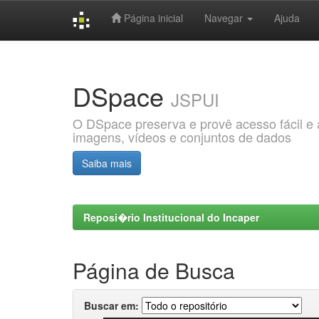
Página inicial
Navegar
Ajuda
Skip
navigation
DSpace
JSPUI
O DSpace preserva e provê acesso fácil e ab
imagens, vídeos e conjuntos de dados
Saiba mais
Reposi�rio Institucional do Incaper
Página de Busca
Buscar em: