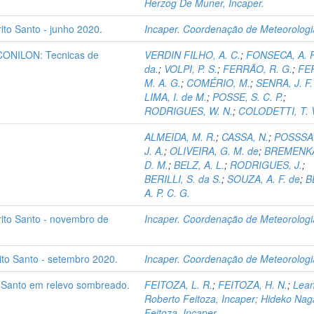
Herzog De Muner, Incaper.
ito Santo - junho 2020.
Incaper. Coordenação de Meteorologi
NILON: Tecnicas de
VERDIN FILHO, A. C.
;
FONSECA, A. F
da.
;
VOLPI, P. S.
;
FERRÃO, R. G.
;
FE
M. A. G.
;
COMÉRIO, M.
;
SENRA, J. F.
LIMA, I. de M.
;
POSSE, S. C. P.
;
RODRIGUES, W. N.
;
COLODETTI, T. 
ALMEIDA, M. R.
;
CASSA, N.
;
POSSSAT
J. A.
;
OLIVEIRA, G. M. de
;
BREMENK
D. M.
;
BELZ, A. L.
;
RODRIGUES, J.
;
BERILLI, S. da S.
;
SOUZA, A. F. de
;
B
A. P. C. G.
rito Santo - novembro de
Incaper. Coordenação de Meteorologi
rito Santo - setembro 2020.
Incaper. Coordenação de Meteorologi
o Santo em relevo sombreado.
FEITOZA, L. R.
;
FEITOZA, H. N.
;
Lea
Roberto Feitoza, Incaper; Hideko Nag
Feitoza, Incaper.