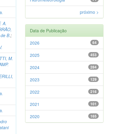
próximo >
a.
. A.
RRÃO,
Data de Publicação
 de B.
;
2026
64
V.
2025
453
TI, M.
AMP.
2024
284
ERILLI,
2023
129
2022
216
a.
2021
101
a.
2020
165
ndro
atani