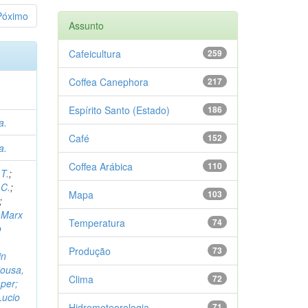
Póximo
Assunto
Cafeicultura
259
Coffea Canephora
217
Espírito Santo (Estado)
186
a.
Café
152
a.
Coffea Arábica
110
T.
;
 C.
;
Mapa
103
;
;
Marx
Temperatura
74
o
Produção
73
in
Sousa,
Clima
72
aper;
Lucio
Hidrometeorologia
71