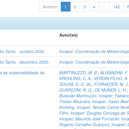
Anterior
1
2
3
4
...
142
Autor(es)
ito Santo - outubro 2020.
Incaper. Coordenação de Meteorologi
rito Santo - dezembro 2020.
Incaper. Coordenação de Meteorologi
s de sustentabilidade da
MARTINUZZO, M. B.
;
ALIXANDRE, F. 
KROHLING, C. A.
;
VERDIN FILHO, A.
SOUSA, D. G. de.
;
FORNAZIER, M. J.
GUARÇONI, R. G.
;
DE MUNER, L. H.
Bussular Martinuzzo, Incaper; Fabian
Tristao Alixandre, Incaper; Cesar Abel
Krohling, Incaper; Abraão Carlos Verd
Filho, Incaper; Douglas Gonzaga de 
Incaper; Mauricio José Fornazier, Inc
Rogerio Carvalho Guarçoni, Incaper; 