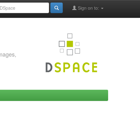
Sign on to:
images,