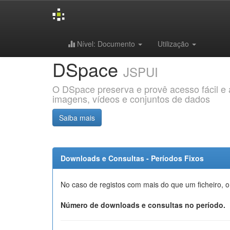
Skip
Nível: Documento
Utilização
navigation
DSpace
JSPUI
O DSpace preserva e provê acesso fácil e ab
imagens, vídeos e conjuntos de dados
Saiba mais
Downloads e Consultas - Períodos Fixos
No caso de registos com mais do que um ficheiro, o
Número de downloads e consultas no período.