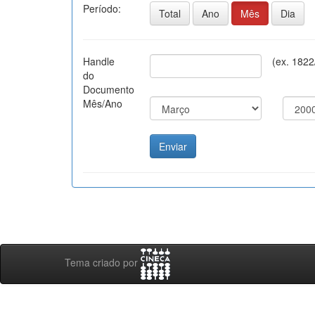
Período:
Total
Ano
Mês
Dia
Handle
(ex. 1822
do
Documento
Mês/Ano
Tema criado por