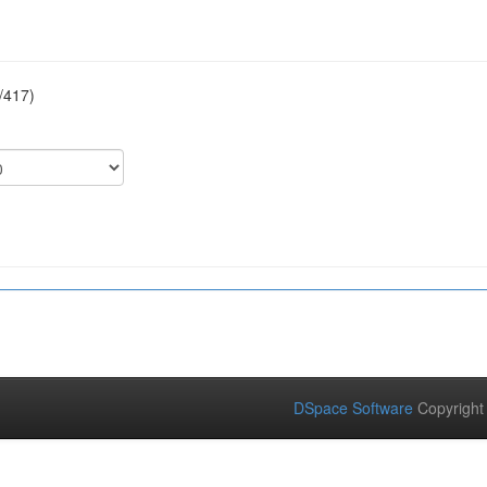
/417)
DSpace Software
Copyright