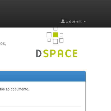
Entrar em:
tos,
iados ao documento.