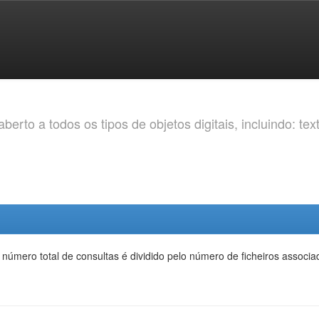
erto a todos os tipos de objetos digitais, incluindo: tex
 número total de consultas é dividido pelo número de ficheiros assoc