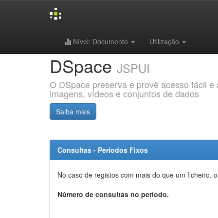
Skip
Nível: Documento
Utilização
navigation
DSpace
JSPUI
O DSpace preserva e provê acesso fácil e ab
imagens, vídeos e conjuntos de dados
Saiba mais
Consultas - Períodos Fixos
No caso de registos com mais do que um ficheiro, o
Número de consultas no período.