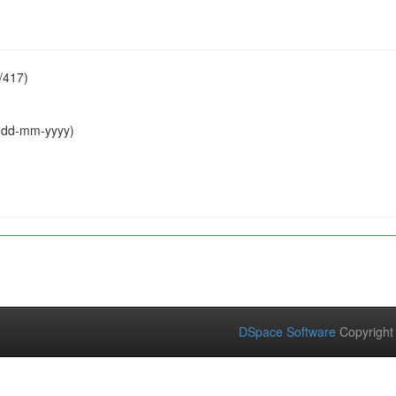
/417)
: dd-mm-yyyy)
DSpace Software
Copyright