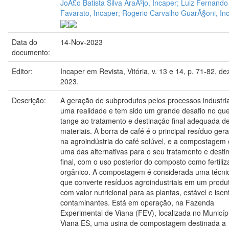
JoÃ£o Batista Silva AraÃºjo, Incaper; Luiz Fernando
Favarato, Incaper; Rogerio Carvalho GuarÃ§oni, Inc
Data do
14-Nov-2023
documento:
Editor:
Incaper em Revista, Vitória, v. 13 e 14, p. 71-82, de
2023.
Descrição:
A geração de subprodutos pelos processos industria
uma realidade e tem sido um grande desafio no qu
tange ao tratamento e destinação final adequada d
materiais. A borra de café é o principal resíduo ger
na agroindústria do café solúvel, e a compostagem 
uma das alternativas para o seu tratamento e desti
final, com o uso posterior do composto como fertiliz
orgânico. A compostagem é considerada uma técni
que converte resíduos agroindustriais em um produ
com valor nutricional para as plantas, estável e isen
contaminantes. Está em operação, na Fazenda
Experimental de Viana (FEV), localizada no Municíp
Viana ES, uma usina de compostagem destinada a