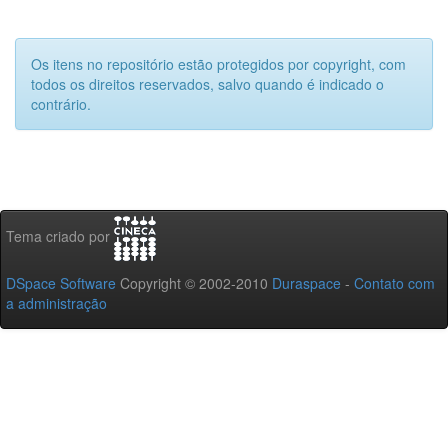
Os itens no repositório estão protegidos por copyright, com
todos os direitos reservados, salvo quando é indicado o
contrário.
Tema criado por
DSpace Software
Copyright © 2002-2010
Duraspace
-
Contato com
a administração