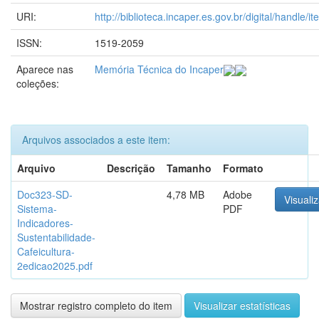
URI:
http://biblioteca.incaper.es.gov.br/digital/handle/i
ISSN:
1519-2059
Aparece nas
Memória Técnica do Incaper
coleções:
Arquivos associados a este item:
Arquivo
Descrição
Tamanho
Formato
Doc323-SD-
4,78 MB
Adobe
Visualiz
Sistema-
PDF
Indicadores-
Sustentabilidade-
Cafeicultura-
2edicao2025.pdf
Mostrar registro completo do item
Visualizar estatísticas