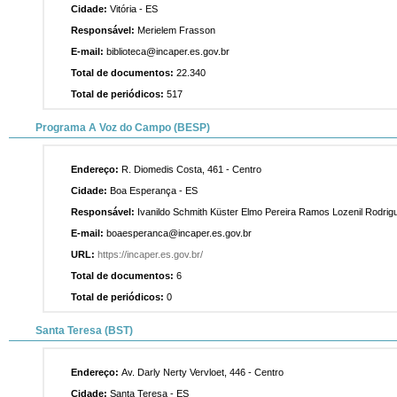
Cidade:
Vitória - ES
Responsável:
Merielem Frasson
E-mail:
biblioteca@incaper.es.gov.br
Total de documentos:
22.340
Total de periódicos:
517
Programa A Voz do Campo (BESP)
Endereço:
R. Diomedis Costa, 461 - Centro
Cidade:
Boa Esperança - ES
Responsável:
Ivanildo Schmith Küster Elmo Pereira Ramos Lozenil Rodrigu
E-mail:
boaesperanca@incaper.es.gov.br
URL:
https://incaper.es.gov.br/
Total de documentos:
6
Total de periódicos:
0
Santa Teresa (BST)
Endereço:
Av. Darly Nerty Vervloet, 446 - Centro
Cidade:
Santa Teresa - ES