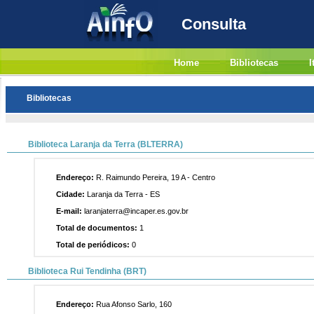
Consulta
Home
Bibliotecas
I
Bibliotecas
Biblioteca Laranja da Terra (BLTERRA)
Endereço:
R. Raimundo Pereira, 19 A - Centro
Cidade:
Laranja da Terra - ES
E-mail:
laranjaterra@incaper.es.gov.br
Total de documentos:
1
Total de periódicos:
0
Biblioteca Rui Tendinha (BRT)
Endereço:
Rua Afonso Sarlo, 160