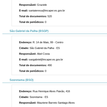
Responsável:
Graziele
E-mail:
santateresa@incaper.es.gov.br
Total de documentos:
520
Total de periódicos:
0
São Gabriel da Palha (BSGP)
Endereço:
R. 14 de Maio, 99 - Centro
Cidade:
São Gabriel da Palha - ES
Responsável:
Abel Costa
E-mail:
saogabriel@incaper.es.gov.br
Total de documentos:
490
Total de periódicos:
0
Sooretama (BSO)
Endereço:
Rua Henrique Alves Paixão, 416
Cidade:
Sooretama - ES
Responsável:
Mauriene Barreto Santiago Alves