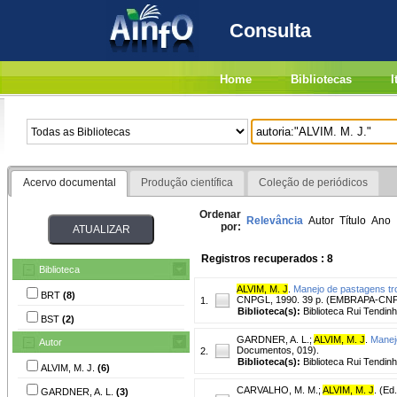
Consulta
Home
Bibliotecas
I
Acervo documental
Produção científica
Coleção de periódicos
Ordenar
Relevância
Autor
Título
Ano
por:
Registros recuperados : 8
Biblioteca
ALVIM, M. J
.
Manejo de pastagens trop
BRT
(8)
CNPGL, 1990. 39 p. (EMBRAPA-CNP
1.
Biblioteca(s):
Biblioteca Rui Tendinh
BST
(2)
GARDNER, A. L.
;
ALVIM, M. J
.
Manej
Autor
Documentos, 019).
2.
Biblioteca(s):
Biblioteca Rui Tendin
ALVIM, M. J.
(6)
CARVALHO, M. M.
;
ALVIM, M. J
. (Ed.
GARDNER, A. L.
(3)