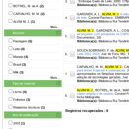
: Embrapa Gado de Leite, 2000. 178p. I
3.
Biblioteca(s):
Biblioteca Rui Tendinh
BOTREL, M. de A.
(2)
CARVALHO, M. M.
(2)
GARDNER, A. L.
;
ALVIM, M. J
.
A rele
de leite.
Coronel Pacheco : EMBRAPA
4.
Biblioteca(s):
Biblioteca Rui Tendinh
ALVIM M. J.
(1)
Mais...
ALVIM, M. J
.
;
GARDNER, A. L.
;
COSE
Assunto
alcançados com pesquisas no CN
5.
Documentos, 18)
Pastagem
(5)
Biblioteca(s):
Biblioteca Rui Tendinh
Leite
(4)
SOUZA SOBRINHO, F. de
;
ALVIM, M
Leite 2001-2003.
Juiz de Fora, MG : 
6.
Manejo
(4)
Biblioteca(s):
Biblioteca Rui Tendinh
Brasil
(3)
CARVALHO, M. M.
;
ALVIM. M. J
.
;
CAR
para áreas tropicais e subtropicais.
J
Milk
(3)
apresentados no Simpósio Internacion
7.
adoção de tecnologias geradas, Juiz 
Mais...
Biblioteca(s):
Biblioteca Rui Tendinh
Tipo do material
ALVIM M. J
.
;
BOTREL, M. de A.
;
MAR
Livros
(4)
capim-angola e de setária.
Coronel P
8.
Inclui bibliografia.
Folhetos
(3)
Biblioteca(s):
Biblioteca Rui Tendin
Relatórios técnicos
(1)
Registros recuperados : 8
Ano de publicação
2003
(1)