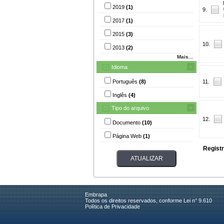
2019
(1)
9.
2017
(1)
2015
(3)
10.
2013
(2)
Mais...
Idioma
Português
(8)
11.
Inglês
(4)
Tipo do arquivo
12.
Documento
(10)
Página Web
(1)
Registr
Embrapa
Todos os direitos reservados, conforme Lei n° 9.610
Política de Privacidade