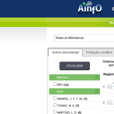
Ho
Acervo documental
Produção científica
Ordena
por
Registr
Biblioteca
BRT
(12)
1.
Autor
AMARAL, J. F. T. do.
(7)
2.
TOMAZ, M. A.
(7)
MARTINS, L. D.
(6)