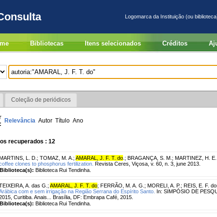
Consulta
Logomarca da Instituição (ou biblioteca
me
Bibliotecas
Itens selecionados
Créditos
Aj
Coleção de periódicos
r
Relevância
Autor
Título
Ano
:
os recuperados : 12
MARTINS, L. D.
;
TOMAZ, M. A.
;
AMARAL, J. F. T. do
.
;
BRAGANÇA, S. M.
;
MARTINEZ, H. E.
coffee clones to phosphorus fertilization.
Revista Ceres, Viçosa, v. 60, n. 3, june 2013.
Biblioteca(s):
Biblioteca Rui Tendinha.
TEIXEIRA, A. das G.
;
AMARAL, J. F. T. do
;
FERRÃO, M. A. G.
;
MORELI, A. P.
;
REIS, E. F. d
Arábica com e sem irrigação na Região Serrana do Espírito Santo.
In: SIMPÓSIO DE PESQU
2015, Curitiba. Anais... Brasília, DF: Embrapa Café, 2015.
Biblioteca(s):
Biblioteca Rui Tendinha.