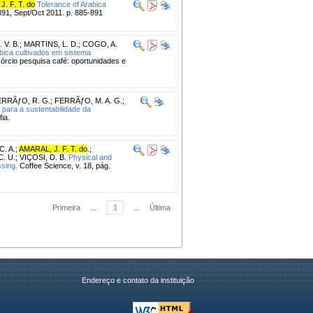
. F. T. do
Tolerance of Arabica
-891, Sept/Oct 2011. p. 885-891
 V. B.
;
MARTINS, L. D.
;
COGO, A.
bica cultivados em sistema
cio pesquisa café: oportunidades e
RRÃƒO, R. G.
;
FERRÃƒO, M. A. G.
;
para a sustentabilidade da
ia.
. A.
;
AMARAL, J. F. T. do
.
;
. U.
;
VIÇOSI, D. B.
Physical and
ssing.
Coffee Science, v. 18, pág.
Primeira
...
1
...
Última
Endereço e contato da instituição