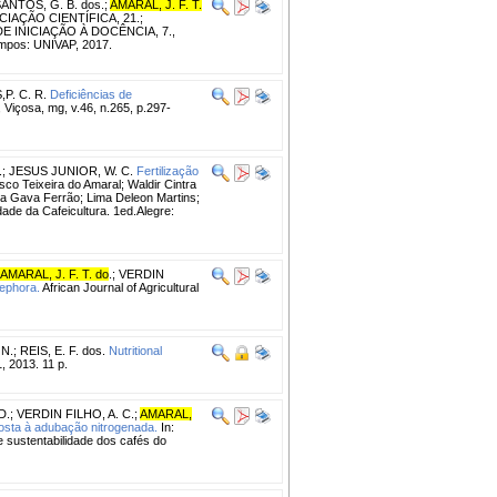
ANTOS, G. B. dos.
;
AMARAL, J. F. T.
IAÇÃO CIENTÍFICA, 21.;
INICIAÇÃO À DOCÊNCIA, 7.,
ampos: UNIVAP, 2017.
P. C. R.
Deficiências de
Viçosa, mg, v.46, n.265, p.297-
.
;
JESUS JUNIOR, W. C.
Fertilização
co Teixeira do Amaral; Waldir Cintra
a Gava Ferrão; Lima Deleon Martins;
ade da Cafeicultura. 1ed.Alegre:
AMARAL, J. F. T. do
.
;
VERDIN
nephora.
African Journal of Agricultural
N.
;
REIS, E. F. dos.
Nutritional
1, 2013. 11 p.
D.
;
VERDIN FILHO, A. C.
;
AMARAL,
osta à adubação nitrogenada.
In:
ustentabilidade dos cafés do