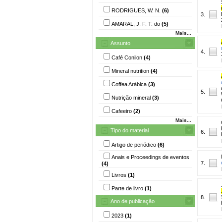
RODRIGUES, W. N.
(6)
3.
AMARAL, J. F. T. do
(5)
Mais...
Assunto
4.
Café Conilon
(4)
Mineral nutrition
(4)
Coffea Arábica
(3)
5.
Nutrição mineral
(3)
Cafeeiro
(2)
Mais...
Tipo do material
6.
Artigo de periódico
(6)
Anais e Proceedings de eventos
7.
(4)
Livros
(1)
Parte de livro
(1)
8.
Ano de publicação
2023
(1)