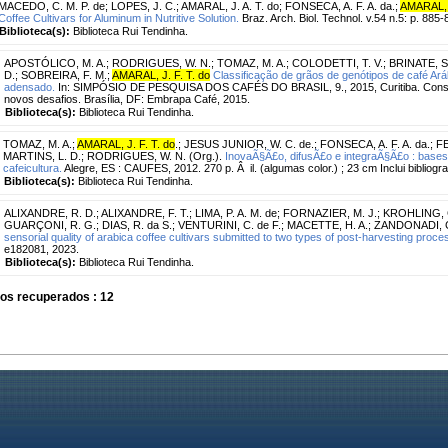
MACEDO, C. M. P. de
;
LOPES, J. C.
;
AMARAL, J. A. T. do
;
FONSECA, A. F. A. da.
;
AMARAL, J
Coffee Cultivars for Aluminum in Nutritive Solution.
Braz. Arch. Biol. Technol. v.54 n.5: p. 885
Biblioteca(s):
Biblioteca Rui Tendinha.
APOSTÓLICO, M. A.
;
RODRIGUES, W. N.
;
TOMAZ, M. A.
;
COLODETTI, T. V.
;
BRINATE, S.
D.
;
SOBREIRA, F. M.
;
AMARAL, J. F. T. do
Classificação de grãos de genótipos de café Ará
adensado.
In: SIMPÓSIO DE PESQUISA DOS CAFÉS DO BRASIL, 9., 2015, Curitiba. Consór
novos desafios. Brasília, DF: Embrapa Café, 2015.
Biblioteca(s):
Biblioteca Rui Tendinha.
TOMAZ, M. A.
;
AMARAL, J. F. T. do
.
;
JESUS JUNIOR, W. C. de.
;
FONSECA, A. F. A. da.
;
FE
MARTINS, L. D.
;
RODRIGUES, W. N. (Org.).
InovaÃ§Ã£o, difusÃ£o e integraÃ§Ã£o : bases 
cafeicultura.
Alegre, ES : CAUFES, 2012. 270 p. Â il. (algumas color.) ; 23 cm Inclui bibliograf
Biblioteca(s):
Biblioteca Rui Tendinha.
ALIXANDRE, R. D.
;
ALIXANDRE, F. T.
;
LIMA, P. A. M. de
;
FORNAZIER, M. J.
;
KROHLING, C
GUARÇONI, R. G.
;
DIAS, R. da S.
;
VENTURINI, C. de F.
;
MACETTE, H. A.
;
ZANDONADI, C
sensorial quality of arabica coffee cultivars submitted to two types of post-harvesting proce
e182081, 2023.
Biblioteca(s):
Biblioteca Rui Tendinha.
os recuperados : 12