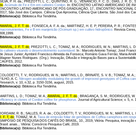
SILVA, P. H. da.
;
PREZOTTI, L. C.
;
QUINTINO, R. G.
;
VENANCIO, F. C. D.
;
DIAS, J. R. D.
;
S
do
.
Acúmulo de Fe e Em em cafeeiro Conilon.
In: ENCONTRO LATINO-AMERICANO DE INIC
ENCONTRO LATINO AMERICANO DE PÓS GRADUAÇÃO, 17.; ENCONTRO NACIONAL DE 
2017, São José dos Campos. Ciência Que Aproxima, Ciência Que Liberta. São José dos C
Biblioteca(s):
Biblioteca Rui Tendinha.
AMARAL, J. F. T. do
.
;
FONSECA, A. F. A. da.
;
MARTINEZ, H. E. P
;
PEREIRA, P. R.
;
FONTES,
macronutrientes, Fe e B em manjericão (Ocimum sp.) em cultivo hidropônico.
Revista Ceres, 
308,1999.
Biblioteca(s):
Biblioteca Rui Tendinha.
AMARAL, J. F. T. do
;
PREZOTTI, L. C.
;
TOMAZ, M. A.
;
RODRIGUES, W. N.
;
MARTINS, L. D
do cafeeiro visando o desenvolvimento sustentável.
In : Marcelo Antonio Tomaz; José Francis
de Jesus Junior; Aymbiré Francisco Almeida da Fonseca; Romário Gava Ferrão; Maria Améli
Wagner Nunes Rodrigues. (Org.). Inovação, Difusão e Integração Bases para a Sustentabilid
CAUFES, 2012.
Biblioteca(s):
Biblioteca Rui Tendinha.
COLODETTI, T. V.
;
RODRIGUES, W. N.
;
MARTINS, L.D.
;
BRINATE, S. V. B.
;
TOMAZ, M. A.
;
FILHO, A. C.
Nitrogen availability modulating the growth of improved genotypes of Coffea ca
Research, v. 10, n.32, p. 3150-3156, august, 2015.
Biblioteca(s):
Biblioteca Rui Tendinha.
MARTINS, L. D.
;
TOMAZ, M. A.
;
AMARAL, J. F. T. do
.
;
BRAGANÇA, S. M.
;
RODRIGUES, W. 
efficiency in clones of Conilon coffee for phosphorus.
Journal of Agricultural Science; v. 5, n. 
Biblioteca(s):
Biblioteca Rui Tendinha.
JORDAIM, R. B.
;
SALLES, R. A. de.
;
COLODETTI, T. V.
;
RODRIGUES, W. N.
;
MARTINS, L. 
J. F. T. do
;
TOMAZ, M. A.
Taxa de emissão foliar de genótipos de Coffea canephora em resp
SIMPÓSIO DE PESQUISA DOS CAFÉS DO BRASIL, 10., 2019, Vitória. Pesquisa, inovação e s
Brasil: anais... Vitória: Consórcio Pesquisa Café, 2019.
Biblioteca(s):
Biblioteca Rui Tendinha.