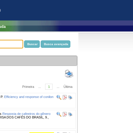
)
uda
Primeira
...
1
...
Última
 P.
Efficiency and response of conilon
os
Resposta de cafeeiros do gênero
ISA DOS CAFÉS DO BRASIL, 9.,