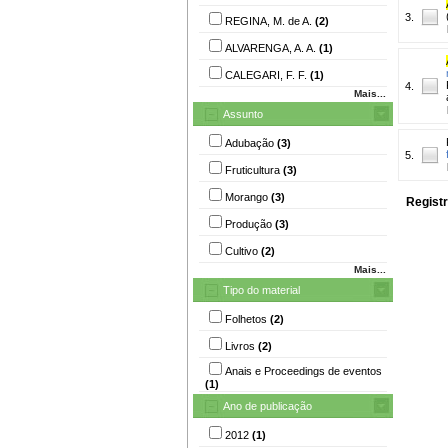
3.
REGINA, M. de A.
(2)
ALVARENGA, A. A.
(1)
CALEGARI, F. F.
(1)
4.
Mais...
Assunto
Adubação
(3)
5.
Fruticultura
(3)
Morango
(3)
Registr
Produção
(3)
Cultivo
(2)
Mais...
Tipo do material
Folhetos
(2)
Livros
(2)
Anais e Proceedings de eventos
(1)
Ano de publicação
2012
(1)