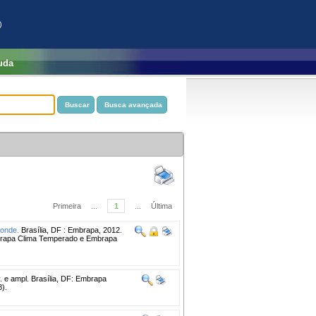
)
uda
Primeira
...
1
...
Última
ponde.
Brasília, DF : Embrapa, 2012.
mbrapa Clima Temperado e Embrapa
v. e ampl. Brasília, DF: Embrapa
).