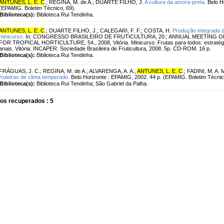
ANTUNES, L. E. C
.
;
REGINA, M. de A.
;
DUARTE FILHO, J.
A cultura da amora-preta.
Belo Ho
(EPAMIG. Boletim Técnico, 69).
Biblioteca(s):
Biblioteca Rui Tendinha.
ANTUNES, L. E. C
.
;
DUARTE FILHO, J.
;
CALEGARI, F. F.
;
COSTA, H.
Produção integrada d
minicurso.
In: CONGRESSO BRASILEIRO DE FRUTICULTURA, 20.; ANNUAL MEETING 
FOR TROPICAL HORTICULTURE, 54., 2008, Vitória. Minicurso. Frutas para todos: estratégia
anais. Vitória: INCAPER: Sociedade Brasileira de Fruticultura, 2008. 5p. CD-ROM. 16 p.
Biblioteca(s):
Biblioteca Rui Tendinha.
FRÁGUAS, J. C.
;
REGINA, M. de A.
;
ALVARENGA, A. A.
;
ANTUNES, L. E. C
.
;
FADINI, M. A. 
fruteiras de clima temperado.
Belo Horizonte : EPAMIG, 2002. 44 p. (EPAMIG. Boletim Técnic
Biblioteca(s):
Biblioteca Rui Tendinha; São Gabriel da Palha.
os recuperados : 5