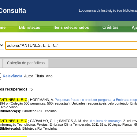
Consulta
Logomarca da Instituição (ou biblioteca
me
Bibliotecas
Itens selecionados
Créditos
Aj
Coleção de periódicos
r
Relevância
Autor
Título
Ano
:
os recuperados : 5
ANTUNES, L. E. C
.
;
HOFFMANN, A.
Pequenas frutas : o produtor pergunta, a Embrapa res
194 p. (Coleção 500 perguntas, 500 respostas). Unidades responsáveis pelo conteúdo: E
Uva e Vinho.
Biblioteca(s):
Biblioteca Rui Tendinha.
ANTUNES, L. E. C
.
;
CARVALHO, G. L.
;
SANTOS, A. M. dos.
A cultura do morango.
2. ed. re
Informação Tecnológica; Pelotas: Embrapa Clima Temperado, 2011 52 p. (Coleção Plantar, 68
Biblioteca(s):
Biblioteca Rui Tendinha.