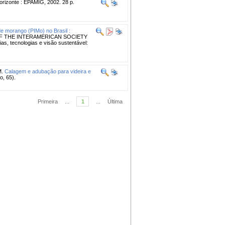
rizonte : EPAMIG, 2002. 28 p.
e morango (PIMo) no Brasil :
OF THE INTERAMERICAN SOCIETY
s, tecnologias e visão sustentável:
M.
Calagem e adubação para videira e
o, 65).
Primeira
...
1
...
Última