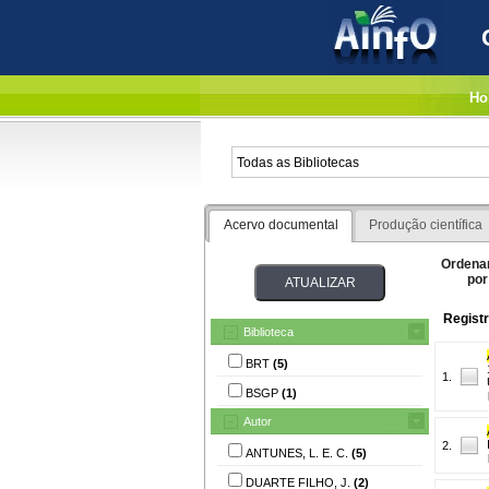
Ho
Acervo documental
Produção científica
Ordena
por
Registr
Biblioteca
BRT
(5)
1.
BSGP
(1)
Autor
2.
ANTUNES, L. E. C.
(5)
DUARTE FILHO, J.
(2)