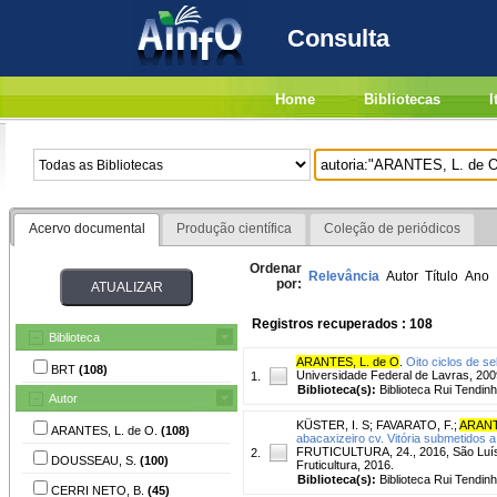
Consulta
Home
Bibliotecas
I
Acervo documental
Produção científica
Coleção de periódicos
Ordenar
Relevância
Autor
Título
Ano
por:
Registros recuperados : 108
Biblioteca
ARANTES, L. de O
.
Oito ciclos de s
BRT
(108)
Universidade Federal de Lavras, 200
1.
Biblioteca(s):
Biblioteca Rui Tendinh
Autor
KÜSTER, I. S
;
FAVARATO, F.
;
ARANT
ARANTES, L. de O.
(108)
abacaxizeiro cv. Vitória submetidos a 
FRUTICULTURA, 24., 2016, São Luís. F
2.
DOUSSEAU, S.
(100)
Fruticultura, 2016.
Biblioteca(s):
Biblioteca Rui Tendinh
CERRI NETO, B.
(45)