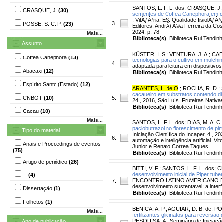
SANTOS, L. F. L. dos
;
CRASQUE, J.
CRASQUE, J.
(30)
sementes de Coffea Canephora em c
, VitÃƒÂ³ria, ES. Qualidade fisiolÃ
3.
POSSE, S. C. P.
(23)
Editores, AndrÃƒÂ©a Ferreira da Cost
2024. p. 78
Mais...
Biblioteca(s):
Biblioteca Rui Tendinh
Assunto
KÜSTER, I. S.
;
VENTURA, J. A.
;
CAE
Coffea Canephora
(13)
tecnologias para o cultivo em mulchin
4.
adaptada para leitura em dispositivo
Abacaxi
(12)
Biblioteca(s):
Biblioteca Rui Tendinh
Espírito Santo (Estado)
(12)
ARANTES, L. de O
.
;
ROCHA, R. D.
;
cacaueiro em substratos contendo di
CNBOT
(10)
5.
24., 2016, São Luís. Fruteiras Nativas
Biblioteca(s):
Biblioteca Rui Tendinh
Cacau
(10)
Mais...
SANTOS, L. F. L. dos
;
DIAS, M. A. C.
paclobutrazol no florescimento de pim
Tipo do material
Iniciação Científica do Incaper, 4., 
6.
automação e inteligência artificial. V
Anais e Proceedings de eventos
Junior e Renato Correa Taques.
(75)
Biblioteca(s):
Biblioteca Rui Tendinh
Artigo de periódico
(26)
BITTI, V. F.
;
SANTOS, L. F. L. dos
;
C
desenvolvimento inicial de Piper tub
--
(4)
ENCONTRO LATINO AMERICANO DE P
7.
desenvolvimento sustentavel: a inte
Dissertação
(1)
Biblioteca(s):
Biblioteca Rui Tendinh
Folhetos
(1)
BENICA, A. P.
;
AGUIAR, D. B. de
;
PO
Mais...
fertilizantes glicinatos para reversa
PESQUISA, 4., Seminário de Iniciação 
Ano de publicação