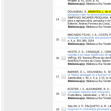
Incaper, p. 42, 2024. p. 42
Biblioteca(s):
Biblioteca Rui Tendi
DOUSSEAU, S.
;
ARANTES, L. de O
pesquisa e ater no desenvolvimento 
SIMPOSIO INCAPER PESQUISA, 4., Sem
14.
para a agropecuária, pesquisa e exten
Editores: Andrea Ferreira da Costa
Biblioteca(s):
Biblioteca Rui Tendi
MACHADO FILHO, J. A.
;
COSTA, P.
Hydraulic conductivity and photosyn
15.
n. 4, p. 351-360, 2024.
Biblioteca(s):
Biblioteca Rui Tendi
HOSTE, F. G.
;
CRASQUE, J.
;
CERR
clorofila a em duas espÃ©cies de pi
VitÃ³ria, ES. fluorescÃªncia da clor
16.
AndrÃ©a Ferreira da Costa, Marlon D
Biblioteca(s):
Biblioteca Rui Tendi
BARKER, D. L.
;
DOUSSEAU, S.
;
SC
of 'Vitória' pineapple as a function of
17.
Jaboticabal, v. 40, n. 4, p. 1-13, (e-
Biblioteca(s):
Biblioteca Rui Tendi
KÜSTER, I. S.
;
ALEXANDRE, R. S.
;
correlation between leaf characters 
18.
Fruticultura, Jaboticabal , v. 40, n. 
Biblioteca(s):
Biblioteca Rui Tendi
SALLIN, V. P.
;
FALQUETO, A. R.
;
LI
response in contrasting genotypes 
19.