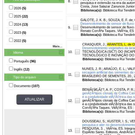
8.
pesquisa e extensão na era da automaçã
Costa, Jose Salazar Zanuncio Junio
2026
(5)
Biblioteca(s):
Biblioteca Rui Tendinh
2025
(22)
GALOTE, J. K. B.
;
SOUZA, E. F. de
;
Desenvolvimento de sensor de fluxo 
2024
(13)
Desenvolvimento de sensor de fluxo d
9.
Renato CorrÃªa Taques. VitÃ³ria, ES :
2023
(5)
Biblioteca(s):
Biblioteca Rui Tendinh
2022
(5)
CRASQUER, J.
;
ARANTES, L. de O
Mais...
Desenvolvimento vegetativo da laran
TECNOLÓGICA (SICT) DO INCAPE
10.
Idioma
TECNOLÓGICO E INOVAÇÃO DO IFES, 
Biblioteca(s):
Biblioteca Rui Tendi
Português
(96)
NUNES, J. R.
;
ARAÚJO, E. L.
;
VALF
Inglês
(12)
secagem artificial das sementes d
11.
BRASILEIRO DE SEMENTES, 20., 2017,
Tipo do arquivo
Biblioteca(s):
Biblioteca Rui Tendin
Documento
(107)
BENIÃƒâ€¡Ãƒ?, A. P.
;
COSTA, P. R.
genÃƒÂ³tipos clonais de Coffea Ca
e a condutividade elÃƒÂ©trica das 
genÃƒÂ³tipos clonais de Coffea Ca
12.
e a condutividade elÃƒÂ©trica das 
CorrÃƒÂªa Taques. VitÃƒÂ³ria, ES : I
Biblioteca(s):
Biblioteca Rui Tendi
DOUSSEAU, S.
;
KUSTER, I. S.
;
VEN
pesquisa e ater no desenvolvimento 
PESQUISA, 3. , VitÃ³ria, ES. Integ
13.
EspÃ­rito Santo. Editores, AndrÃ©a 