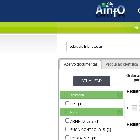
Ho
Acervo documental
Produção científica
Ordena
por
Registr
Biblioteca
BRT
(1)
1.
Autor
ARPIN, B. da S.
(1)
Registr
BUONICONTRO, D. S.
(1)
COSTA, N. S.
(1)