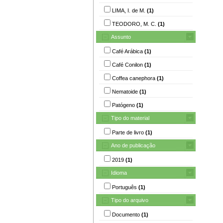
LIMA, I. de M.
(1)
TEODORO, M. C.
(1)
Assunto
Café Arábica
(1)
Café Conilon
(1)
Coffea canephora
(1)
Nematoide
(1)
Patógeno
(1)
Tipo do material
Parte de livro
(1)
Ano de publicação
2019
(1)
Idioma
Português
(1)
Tipo do arquivo
Documento
(1)