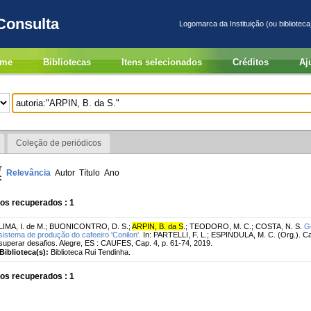
Consulta
Logomarca da Instituição (ou biblioteca
me
Bibliotecas
Itens selecionados
Créditos
Aj
Coleção de periódicos
r
Relevância
Autor
Título
Ano
:
os recuperados : 1
LIMA, I. de M.
;
BUONICONTRO, D. S.
;
ARPIN, B. da S
.
;
TEODORO, M. C.
;
COSTA, N. S.
G
sistema de produção do cafeeiro 'Conilon'.
In: PARTELLI, F. L.; ESPINDULA, M. C. (Org.). Ca
superar desafios. Alegre, ES : CAUFES, Cap. 4, p. 61-74, 2019.
Biblioteca(s):
Biblioteca Rui Tendinha.
os recuperados : 1