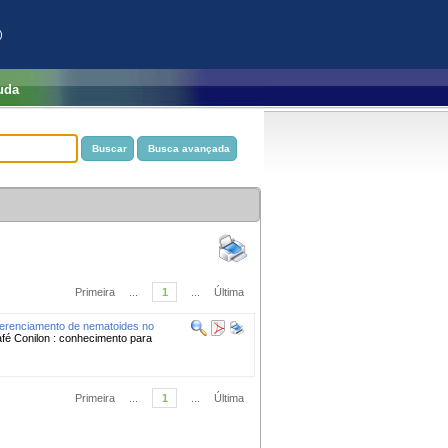
)
uda
Primeira
...
1
...
Última
erenciamento de nematoides no
fé Conilon : conhecimento para
Primeira
...
1
...
Última