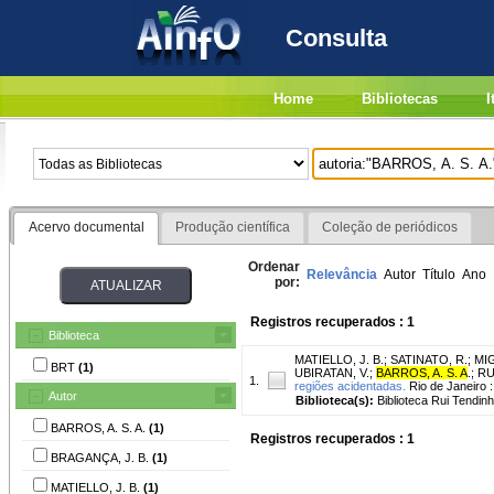
Consulta
Home
Bibliotecas
I
Acervo documental
Produção científica
Coleção de periódicos
Ordenar
Relevância
Autor
Título
Ano
por:
Registros recuperados : 1
Biblioteca
MATIELLO, J. B.
;
SATINATO, R.
;
MIG
BRT
(1)
UBIRATAN, V.
;
BARROS, A. S. A
.
;
RU
1.
regiões acidentadas.
Rio de Janeiro 
Autor
Biblioteca(s):
Biblioteca Rui Tendinh
BARROS, A. S. A.
(1)
Registros recuperados : 1
BRAGANÇA, J. B.
(1)
MATIELLO, J. B.
(1)