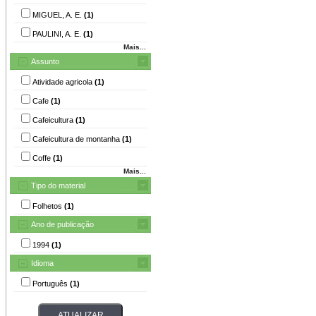
MIGUEL, A. E.
(1)
PAULINI, A. E.
(1)
Mais...
Assunto
Atividade agricola
(1)
Cafe
(1)
Cafeicultura
(1)
Cafeicultura de montanha
(1)
Coffe
(1)
Mais...
Tipo do material
Folhetos
(1)
Ano de publicação
1994
(1)
Idioma
Português
(1)