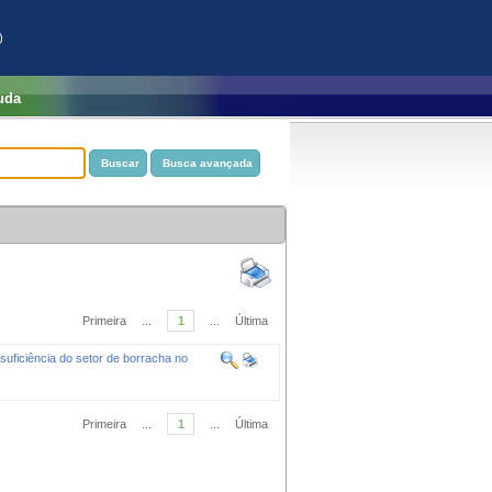
)
uda
Primeira
...
1
...
Última
suficiência do setor de borracha no
Primeira
...
1
...
Última