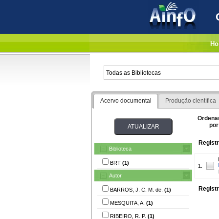
Ho
Acervo documental
Produção científica
Ordena
por
Registr
Biblioteca
BRT
(1)
1.
Autor
Registr
BARROS, J. C. M. de.
(1)
MESQUITA, A.
(1)
RIBEIRO, R. P.
(1)