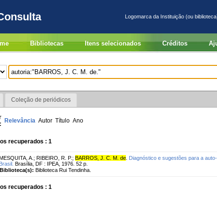
Consulta
Logomarca da Instituição (ou biblioteca
me
Bibliotecas
Itens selecionados
Créditos
Aj
Coleção de periódicos
r
Relevância
Autor
Título
Ano
:
os recuperados : 1
MESQUITA, A.
;
RIBEIRO, R. P.
;
BARROS, J. C. M. de
.
Diagnóstico e sugestões para a auto-
Brasil.
Brasília, DF : IPEA, 1976. 52 p.
Biblioteca(s):
Biblioteca Rui Tendinha.
os recuperados : 1