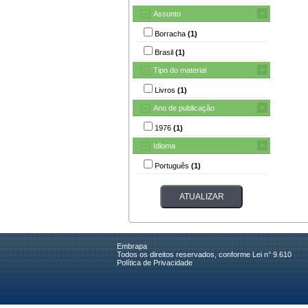
Assunto
Borracha
(1)
Brasil
(1)
Tipo do material
Livros
(1)
Ano de publicação
1976
(1)
Idioma
Português
(1)
Embrapa
Todos os direitos reservados, conforme Lei n° 9.610
Política de Privacidade