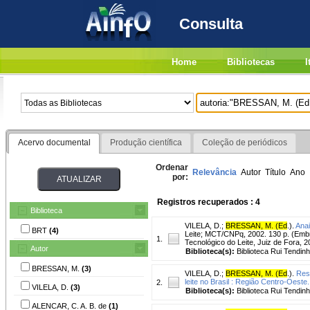
Consulta
Home
Bibliotecas
I
Acervo documental
Produção científica
Coleção de periódicos
Ordenar
Relevância
Autor
Título
Ano
por:
Registros recuperados : 4
Biblioteca
VILELA, D.
;
BRESSAN, M. (Ed
.).
Anai
BRT
(4)
Leite; MCT/CNPq, 2002. 130 p. (Embr
1.
Tecnológico do Leite, Juiz de Fora, 2
Autor
Biblioteca(s):
Biblioteca Rui Tendinh
BRESSAN, M.
(3)
VILELA, D.
;
BRESSAN, M. (Ed
.).
Rest
leite no Brasil : Região Centro-Oeste.
2.
VILELA, D.
(3)
Biblioteca(s):
Biblioteca Rui Tendinh
ALENCAR, C. A. B. de
(1)