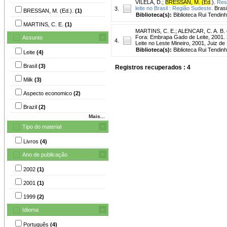
VILELA, D.
;
BRESSAN, M. (Ed
.).
Rest
leite no Brasil : Região Sudeste.
Brasi
3.
BRESSAN, M. (Ed.).
(1)
Biblioteca(s):
Biblioteca Rui Tendinh
MARTINS, C. E.
(1)
MARTINS, C. E.
;
ALENCAR, C. A. B.
Fora: Embrapa Gado de Leite, 2001. 
Assunto
4.
Leite no Leste Mineiro, 2001, Juiz de
Biblioteca(s):
Biblioteca Rui Tendinh
Leite
(4)
Brasil
(3)
Registros recuperados : 4
Milk
(3)
Aspecto economico
(2)
Brazil
(2)
Mais...
Tipo do material
Livros
(4)
Ano de publicação
2002
(1)
2001
(1)
1999
(2)
Idioma
Português
(4)