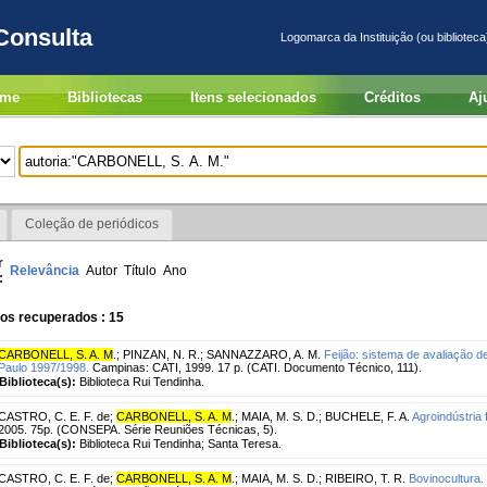
Consulta
Logomarca da Instituição (ou biblioteca
me
Bibliotecas
Itens selecionados
Créditos
Aj
Coleção de periódicos
r
Relevância
Autor
Título
Ano
:
os recuperados : 15
CARBONELL, S. A. M
.
;
PINZAN, N. R.
;
SANNAZZARO, A. M.
Feijão: sistema de avaliação d
Paulo 1997/1998.
Campinas: CATI, 1999. 17 p. (CATI. Documento Técnico, 111).
Biblioteca(s):
Biblioteca Rui Tendinha.
CASTRO, C. E. F. de
;
CARBONELL, S. A. M
.
;
MAIA, M. S. D.
;
BUCHELE, F. A.
Agroindústria f
2005. 75p. (CONSEPA. Série Reuniões Técnicas, 5).
Biblioteca(s):
Biblioteca Rui Tendinha; Santa Teresa.
CASTRO, C. E. F. de
;
CARBONELL, S. A. M
.
;
MAIA, M. S. D.
;
RIBEIRO, T. R.
Bovinocultura.