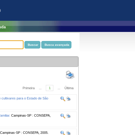
)
uda
Primeira
...
1
...
Última
e cultivares para o Estado de São
amiliar.
Campinas-SP : CONSEPA,
Campinas-SP : CONSEPA, 2005.