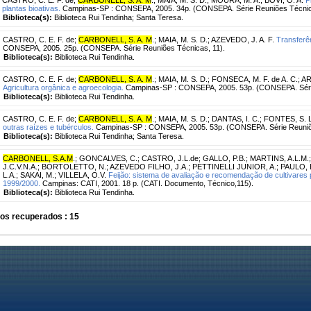
plantas bioativas.
Campinas-SP : CONSEPA, 2005. 34p. (CONSEPA. Série Reuniões Técnic
Biblioteca(s):
Biblioteca Rui Tendinha; Santa Teresa.
CASTRO, C. E. F. de
;
CARBONELL, S. A. M
.
;
MAIA, M. S. D.
;
AZEVEDO, J. A. F.
Transferê
CONSEPA, 2005. 25p. (CONSEPA. Série Reuniões Técnicas, 11).
Biblioteca(s):
Biblioteca Rui Tendinha.
CASTRO, C. E. F. de
;
CARBONELL, S. A. M
.
;
MAIA, M. S. D.
;
FONSECA, M. F. de A. C.
;
AR
Agricultura orgânica e agroecologia.
Campinas-SP : CONSEPA, 2005. 53p. (CONSEPA. Série
Biblioteca(s):
Biblioteca Rui Tendinha.
CASTRO, C. E. F. de
;
CARBONELL, S. A. M
.
;
MAIA, M. S. D.
;
DANTAS, I. C.
;
FONTES, S. L
outras raízes e tubérculos.
Campinas-SP : CONSEPA, 2005. 53p. (CONSEPA. Série Reuniõe
Biblioteca(s):
Biblioteca Rui Tendinha; Santa Teresa.
CARBONELL, S.A.M
.
;
GONCALVES, C.
;
CASTRO, J.L.de
;
GALLO, P.B.
;
MARTINS, A.L.M.
J.C.V.N.A.
;
BORTOLETTO, N.
;
AZEVEDO FILHO, J.A.
;
PETTINELLI JUNIOR, A.
;
PAULO, 
L.A.
;
SAKAI, M.
;
VILLELA, O.V.
Feijão: sistema de avaliação e recomendação de cultivares
1999/2000.
Campinas: CATI, 2001. 18 p. (CATI. Documento, Técnico,115).
Biblioteca(s):
Biblioteca Rui Tendinha.
os recuperados : 15