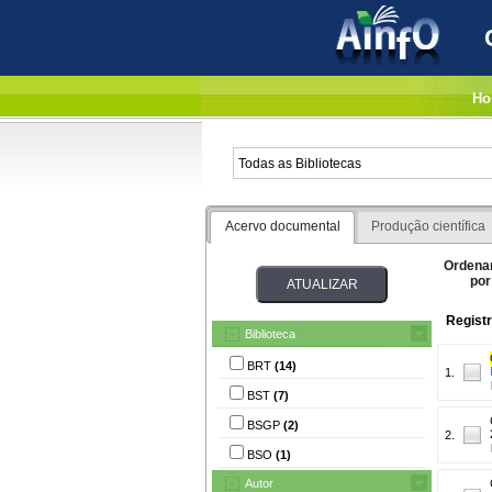
Ho
Acervo documental
Produção científica
Ordena
por
Registr
Biblioteca
BRT
(14)
1.
BST
(7)
BSGP
(2)
2.
BSO
(1)
Autor