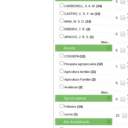
3.
CARBONELL, S. A. M.
(14)
CASTRO, C. E. F. de
(13)
4.
MAIA, M. S. D.
(13)
RIBEIRO, T. R.
(2)
5.
ARAÚJO, J. B. S.
(1)
Mais...
Assunto
6.
CONSEPA
(12)
Pesquisa agropecuária
(12)
7.
Agricultura familiar
(11)
Agricultura Familiar
(2)
8.
Avaliacao
(2)
Mais...
Tipo do material
9.
Folhetos
(14)
Livros
(1)
10.
Ano de publicação