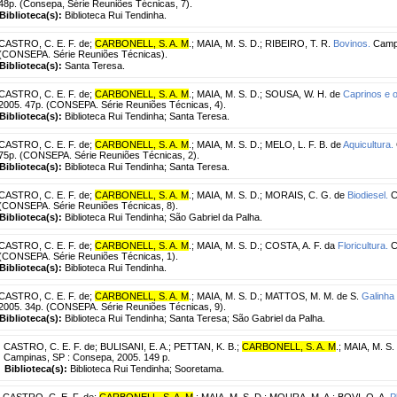
48p. (Consepa, Série Reuniões Técnicas, 7).
Biblioteca(s):
Biblioteca Rui Tendinha.
CASTRO, C. E. F. de
;
CARBONELL, S. A. M
.
;
MAIA, M. S. D.
;
RIBEIRO, T. R.
Bovinos.
Campi
(CONSEPA. Série Reuniões Técnicas).
Biblioteca(s):
Santa Teresa.
CASTRO, C. E. F. de
;
CARBONELL, S. A. M
.
;
MAIA, M. S. D.
;
SOUSA, W. H. de
Caprinos e o
2005. 47p. (CONSEPA. Série Reuniões Técnicas, 4).
Biblioteca(s):
Biblioteca Rui Tendinha; Santa Teresa.
CASTRO, C. E. F. de
;
CARBONELL, S. A. M
.
;
MAIA, M. S. D.
;
MELO, L. F. B. de
Aquicultura.
75p. (CONSEPA. Série Reuniões Técnicas, 2).
Biblioteca(s):
Biblioteca Rui Tendinha; Santa Teresa.
CASTRO, C. E. F. de
;
CARBONELL, S. A. M
.
;
MAIA, M. S. D.
;
MORAIS, C. G. de
Biodiesel.
C
(CONSEPA. Série Reuniões Técnicas, 8).
Biblioteca(s):
Biblioteca Rui Tendinha; São Gabriel da Palha.
CASTRO, C. E. F. de
;
CARBONELL, S. A. M
.
;
MAIA, M. S. D.
;
COSTA, A. F. da
Floricultura.
C
(CONSEPA. Série Reuniões Técnicas, 1).
Biblioteca(s):
Biblioteca Rui Tendinha.
CASTRO, C. E. F. de
;
CARBONELL, S. A. M
.
;
MAIA, M. S. D.
;
MATTOS, M. M. de S.
Galinha 
2005. 34p. (CONSEPA. Série Reuniões Técnicas, 9).
Biblioteca(s):
Biblioteca Rui Tendinha; Santa Teresa; São Gabriel da Palha.
CASTRO, C. E. F. de
;
BULISANI, E. A.
;
PETTAN, K. B.
;
CARBONELL, S. A. M
.
;
MAIA, M. S.
Campinas, SP : Consepa, 2005. 149 p.
Biblioteca(s):
Biblioteca Rui Tendinha; Sooretama.
CASTRO, C. E. F. de
;
CARBONELL, S. A. M
.
;
MAIA, M. S. D.
;
MOURA, M. A.
;
BOVI, O. A.
P