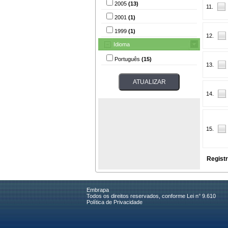
2005
(13)
11.
2001
(1)
1999
(1)
12.
Idioma
Português
(15)
13.
14.
15.
Registr
Embrapa
Todos os direitos reservados, conforme Lei n° 9.610
Política de Privacidade