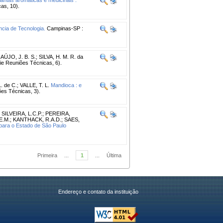
as, 10).
ncia de Tecnologia.
Campinas-SP :
AÚJO, J. B. S.
;
SILVA, H. M. R. da
 Reuniões Técnicas, 6).
. de C.
;
VALLE, T. L.
Mandioca : e
s Técnicas, 3).
;
SILVEIRA, L.C.P.
;
PEREIRA,
E.M.
;
KANTHACK, R.A.D.
;
SAES,
 para o Estado de São Paulo
Primeira
...
1
...
Última
Endereço e contato da instituição