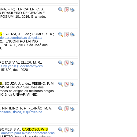
NA, F. P.
;
TEN CATEN, C. S.
 BRASILEIRO DE CIÊNCIA E
SIUM, 10., 2016, Gramado.
S
.
;
SOUZA, J. L. de.
;
GOMES, S. A.
;
de características de goiaba
21.; ENCONTRO LATINO
IA, 7., 2017, São José dos
7.
REITAS, V. V.
;
ELLER, M. R.
;
ees by yeast (Saccharomyces
e151690, dez. 2020.
S
.
;
SOUZA, J. L. de.
;
PEISINO, F. M.
VISTA UNIVAP, São José dos
odos os artigos os melhores artigos
IC Jr da UNIVAP, VI INID.
e
;
PINHEIRO, P. F.
;
FERRÃO, M. A.
sorial, física, e-química na
GOMES, S. A.
;
CARDOSO, W. S
.
;
amostra para avaliar caracteristicas
LLETTO, Venda Nova do Imigrante,