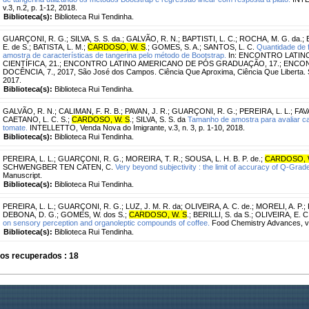
v.3, n.2, p. 1-12, 2018.
Biblioteca(s):
Biblioteca Rui Tendinha.
GUARÇONI, R. G.
;
SILVA, S. S. da.
;
GALVÃO, R. N.
;
BAPTISTI, L. C.
;
ROCHA, M. G. da.
;
E. de S.
;
BATISTA, L. M.
;
CARDOSO, W. S
.
;
GOMES, S. A.
;
SANTOS, L. C.
Quantidade de 
amostra de características de tangerina pelo método de Bootstrap.
In: ENCONTRO LATIN
CIENTÍFICA, 21.; ENCONTRO LATINO AMERICANO DE PÓS GRADUAÇÃO, 17.; ENCO
DOCÊNCIA, 7., 2017, São José dos Campos. Ciência Que Aproxima, Ciência Que Liberta
2017.
Biblioteca(s):
Biblioteca Rui Tendinha.
GALVÃO, R. N.
;
CALIMAN, F. R. B.
;
PAVAN, J. R.
;
GUARÇONI, R. G.
;
PEREIRA, L. L.
;
FAV
CAETANO, L. C. S.
;
CARDOSO, W. S
.
;
SILVA, S. S. da
Tamanho de amostra para avaliar car
tomate.
INTELLETTO, Venda Nova do Imigrante, v.3, n. 3, p. 1-10, 2018.
Biblioteca(s):
Biblioteca Rui Tendinha.
PEREIRA, L. L.
;
GUARÇONI, R. G.
;
MOREIRA, T. R.
;
SOUSA, L. H. B. P. de.
;
CARDOSO, 
SCHWENGBER TEN CATEN, C.
Very beyond subjectivity : the limit of accuracy of Q-Grad
Manuscript.
Biblioteca(s):
Biblioteca Rui Tendinha.
PEREIRA, L. L.
;
GUARÇONI, R. G.
;
LUZ, J. M. R. da
;
OLIVEIRA, A. C. de.
;
MORELI, A. P.
;
DEBONA, D. G.
;
GOMES, W. dos S.
;
CARDOSO, W. S
.
;
BERILLI, S. da S.
;
OLIVEIRA, E. C.
on sensory perception and organoleptic compounds of coffee.
Food Chemistry Advances, v.
Biblioteca(s):
Biblioteca Rui Tendinha.
os recuperados : 18