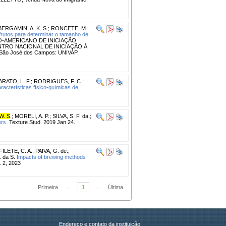
BERGAMIN, A. K. S.
;
RONCETE, M.
frutos para determinar o tamanho de
O-AMERICANO DE INICIAÇÃO
NTRO NACIONAL DE INICIAÇÃO À
. São José dos Campos: UNIVAP,
ARATO, L. F.
;
RODRIGUES, F. C.
;
acterísticas físico-químicas de
W. S
.
;
MORELI, A. P.
;
SILVA, S. F. da.
;
ers.
Texture Stud. 2019 Jan 24.
FILETE, C. A.
;
PAIVA, G. de.
;
 da S.
Impacts of brewing methods
 2, 2023
Primeira
...
1
...
Última
Endereço e contato da instituição