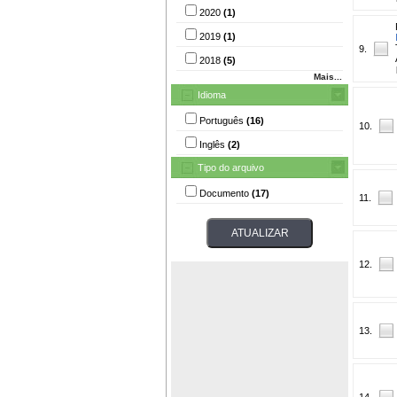
2020
(1)
2019
(1)
9.
2018
(5)
Mais...
Idioma
Português
(16)
10.
Inglês
(2)
Tipo do arquivo
Documento
(17)
11.
12.
13.
14.