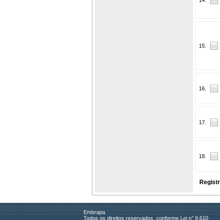
15.
16.
17.
18.
Registr
Embrapa
Todos os direitos reservados, conforme Lei n° 9.610