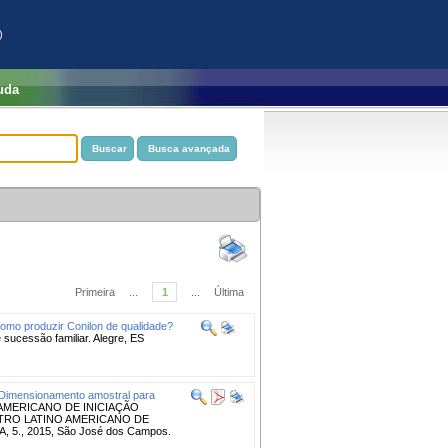
)
uda
Primeira
...
1
...
Última
omo produzir Conilon de qualidade?
 sucessão familiar. Alegre, ES
Dimensionamento amostral para
AMERICANO DE INICIAÇÃO
NTRO LATINO AMERICANO DE
5., 2015, São José dos Campos.