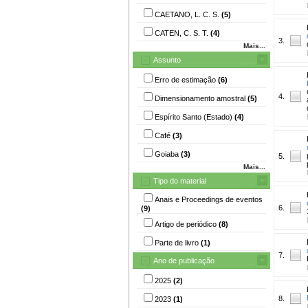
CAETANO, L. C. S.
(5)
CATEN, C. S. T.
(4)
3.
Mais...
Assunto
Erro de estimação
(6)
4.
Dimensionamento amostral
(5)
Espírito Santo (Estado)
(4)
Café
(3)
Goiaba
(3)
5.
Mais...
Tipo do material
Anais e Proceedings de eventos
6.
(9)
Artigo de periódico
(8)
Parte de livro
(1)
7.
Ano de publicação
2025
(2)
8.
2023
(1)