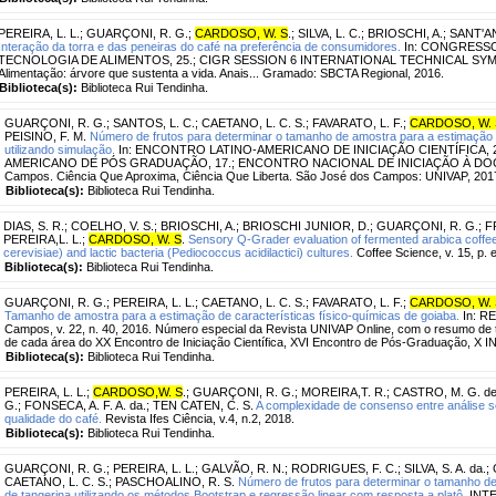
PEREIRA, L. L.
;
GUARÇONI, R. G.
;
CARDOSO, W. S
.
;
SILVA, L. C.
;
BRIOSCHI, A.
;
SANT'AN
Interação da torra e das peneiras do café na preferência de consumidores.
In: CONGRESSO
TECNOLOGIA DE ALIMENTOS, 25.; CIGR SESSION 6 INTERNATIONAL TECHNICAL SYMPO
Alimentação: árvore que sustenta a vida. Anais... Gramado: SBCTA Regional, 2016.
Biblioteca(s):
Biblioteca Rui Tendinha.
GUARÇONI, R. G.
;
SANTOS, L. C.
;
CAETANO, L. C. S.
;
FAVARATO, L. F.
;
CARDOSO, W. 
PEISINO, F. M.
Número de frutos para determinar o tamanho de amostra para a estimação 
utilizando simulação.
In: ENCONTRO LATINO-AMERICANO DE INICIAÇÃO CIENTÍFICA, 
AMERICANO DE PÓS GRADUAÇÃO, 17.; ENCONTRO NACIONAL DE INICIAÇÃO À DOCÊNC
Campos. Ciência Que Aproxima, Ciência Que Liberta. São José dos Campos: UNIVAP, 201
Biblioteca(s):
Biblioteca Rui Tendinha.
DIAS, S. R.
;
COELHO, V. S.
;
BRIOSCHI, A.
;
BRIOSCHI JUNIOR, D.
;
GUARÇONI, R. G.
;
F
PEREIRA,L. L.
;
CARDOSO, W. S
.
Sensory Q-Grader evaluation of fermented arabica coff
cerevisiae) and lactic bacteria (Pediococcus acidilactici) cultures.
Coffee Science, v. 15, p. 
Biblioteca(s):
Biblioteca Rui Tendinha.
GUARÇONI, R. G.
;
PEREIRA, L. L.
;
CAETANO, L. C. S.
;
FAVARATO, L. F.
;
CARDOSO, W. 
Tamanho de amostra para a estimação de características físico-químicas de goiaba.
In: RE
Campos, v. 22, n. 40, 2016. Número especial da Revista UNIVAP Online, com o resumo de t
de cada área do XX Encontro de Iniciação Científica, XVI Encontro de Pós-Graduação, X IN
Biblioteca(s):
Biblioteca Rui Tendinha.
PEREIRA, L. L.
;
CARDOSO,W. S
.
;
GUARÇONI, R. G.
;
MOREIRA,T. R.
;
CASTRO, M. G. d
G.
;
FONSECA, A. F. A. da.
;
TEN CATEN, C. S.
A complexidade de consenso entre análise sen
qualidade do café.
Revista Ifes Ciência, v.4, n.2, 2018.
Biblioteca(s):
Biblioteca Rui Tendinha.
GUARÇONI, R. G.
;
PEREIRA, L. L.
;
GALVÃO, R. N.
;
RODRIGUES, F. C.
;
SILVA, S. A. da.
;
CAETANO, L. C. S.
;
PASCHOALINO, R. S.
Número de frutos para determinar o tamanho de 
de tangerina utilizando os métodos Bootstrap e regressão linear com resposta a platô.
INTE