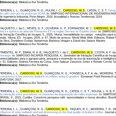
Biblioteca(s):
Biblioteca Rui Tendinha.
PEREIRA, L. L.
;
GUARÇONI, R. G.
;
PULINI, I. C.
;
CARDOSO, W. S
.
;
CATEN, C. S. T.
Taman
de café com uso do protocolo SCAA.
In: SIMPOSIO INTERNACIONAL DE INGENIERIA INDUST
de Ingeniería Industrial, Porto Alegre, 2016. Actualidad y Nuevas Tendencias 2016.
Biblioteca(s):
Biblioteca Rui Tendinha.
FALQUETO, I. da C.
;
NEVES, G. F.
;
OLIVEIRA, G. P.
;
FORNAZIER, M. J.
;
CARDOSO, W. S
fisica e quimica de abacate Primavera ES na regiao Serrana do Espirito Santo.
In: SIMPOSIO
de Iniciação Científica do Incaper, 5., 2025, Vitoria. Inovabilidade no campo : soluções para 
anais. Vitoria, ES : Incaper, 2025. p. 67. Modo de acesso: World Wide Web. Editores: Rafael
da Silva, Danieltom Ozéias Vandermas Barbosa Vinagre e David dos Santos Martins.
Biblioteca(s):
Biblioteca Rui Tendinha.
PIMENTEL, M. P.
;
EBANI, R. A. B.
;
FALQUETO, I. da C.
;
CARDOSO, W. S
.
;
COSTA, A. F. da
morango.
In: SIMPOSIO INCAPER PESQUISA, 4., Seminário de Iniciação Científica do Incaper,
potencialidades para a agropecuária, pesquisa e extensão na era da automação e inteligência ar
p. 61. Editores: Andrea Ferreira da Costa, Jose Salazar Zanuncio Junior e Renato Correa T
Biblioteca(s):
Biblioteca Rui Tendinha.
PEREIRA, L. L.
;
CARDOSO, W. S
.
;
GUARÇONI, R. G.
;
FONSECA, A. F. A. da.
;
MOREIRA, T.
consistency in the sensory analysis of coffees using Q-graders.
European Food Research and
1545?1554, 2017.
Biblioteca(s):
Biblioteca Rui Tendinha.
PEREIRA, L. L.
;
CARDOSO, W. S
.
;
GUARÇONI, R. G.
;
CATEN, C. S. T.
;
SOUSA, L. H. B. P.
da interação entre provadores no momento da degustação de cafés especiais.
In: SIMPÓS
BRASIL, 9., 2015, Curitiba. Consórcio pesquisa café: oportunidades e novos desafios. Brasí
Biblioteca(s):
Biblioteca Rui Tendinha.
PEREIRA, L. L.
;
GUARÇONI, R. G.
;
CARDOSO, W. S
.
;
TAQUES, R. C.
;
MOREIRA, T. R.
;
SI
Influence of solar radiation and wet processing on the final quality of Arabica Coffee.
Journal o
Biblioteca(s):
Biblioteca Rui Tendinha.