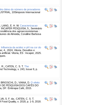
ho ótimo do número de provadores
RIAL, 10Simposio Internacional
.
;
LANG, E. H. W.
Caracterizacao
 INCAPER PESQUISA, 5., Seminário
a resiliência dos agroecossistemas :
 Nunes de Almeida, Coralline Barbosa
.
Influencia da acidez e pH na cor do
 4., 2024, Vitoria. Desafios e
tificial. Vitoria, ES : Incaper, 2025.
aques.
 R.
;
CATEN, C. S. T.
The
 Technology, v. 243, Issue 9, p.
;
BRIOSCHI, D.
;
VIANA, D.
O efeito
IO DE PESQUISA DOS CAFÉS DO
lia, DF: Embrapa Café, 2015.
LVA, S. F. da.
;
CATEN, C. S. T.
f Food Quality, v. 2018, p. 1-9, 2018.