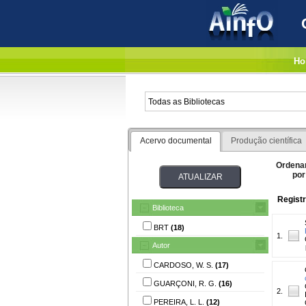
Ho
Acervo documental
Produção científica
Ordena
por
Registr
Biblioteca
BRT
(18)
1.
Autor
CARDOSO, W. S.
(17)
GUARÇONI, R. G.
(16)
2.
PEREIRA, L. L.
(12)