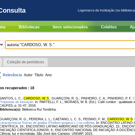
Consulta
Logomarca da Instituição (ou biblioteca
me
Bibliotecas
Itens selecionados
Créditos
Aj
Coleção de periódicos
r
Relevância
Autor
Título
Ano
:
os recuperados : 18
SANTOS, L. C.
;
CARDOSO, W. S
.
;
GUARÇONI, R. G.
;
PINHEIRO, C. A.
;
PINHEIRO, P. F.
C
Propostas de inovação.
In: PARTELLI, F. L.; MORAES, W. B. (Ed.). Café conilon : qualidade e
CAUFES, p. 31-47, 2018.
Biblioteca(s):
Biblioteca Rui Tendinha.
GUARÇONI, R. G.
;
PEREIRA, L. L.
;
CAETANO, L. C. S.
;
PEISINO, F. M.
;
CARDOSO, W. S
.
características físicas de goiaba (Psidium guajava L.) na colheita.
In: ENCONTRO LATINO-
CIENTÍFICA, 19.; ENCONTRO LATINO AMERICANO DE PÓS GRADUAÇÃO, 15.; ENCO
INICIAÇÃO CIENTIFÍCA JÚNIOR, 9.; ENCONTRO NACIONAL DE INICIAÇÃO À DOCÊNCIA, 
Ciência, luz e tecnologia. São José dos Campos: UNIVAP, 2015.