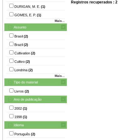
Registros recuperados : 2
DURIGAN, M. E.
(1)
GOMES, E. P.
(1)
Mais...
Assunto
Brasil
(2)
Brazil
(2)
Cultivation
(2)
Cultivo
(2)
Londrina
(2)
Mais...
Tipo do material
Livros
(2)
Ano de publicação
2002
(1)
1998
(1)
Idioma
Português
(2)