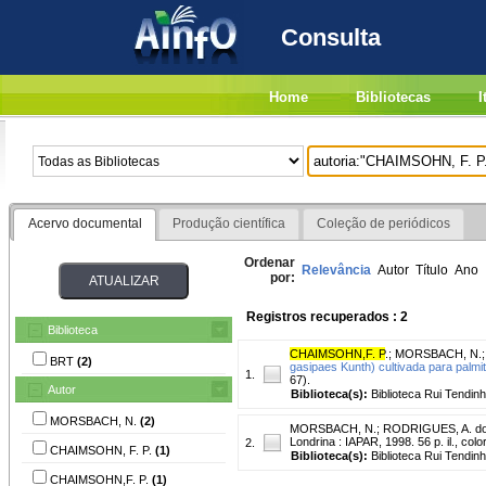
Consulta
Home
Bibliotecas
I
Acervo documental
Produção científica
Coleção de periódicos
Ordenar
Relevância
Autor
Título
Ano
por:
Registros recuperados : 2
Biblioteca
CHAIMSOHN,F. P
.
;
MORSBACH, N.
BRT
(2)
gasipaes Kunth) cultivada para palmi
1.
67).
Autor
Biblioteca(s):
Biblioteca Rui Tendinh
MORSBACH, N.
(2)
MORSBACH, N.
;
RODRIGUES, A. do
Londrina : IAPAR, 1998. 56 p. il., color
2.
CHAIMSOHN, F. P.
(1)
Biblioteca(s):
Biblioteca Rui Tendinh
CHAIMSOHN,F. P.
(1)