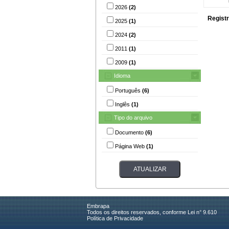
2026
(2)
Registr
2025
(1)
2024
(2)
2011
(1)
2009
(1)
Idioma
Português
(6)
Inglês
(1)
Tipo do arquivo
Documento
(6)
Página Web
(1)
Embrapa
Todos os direitos reservados, conforme Lei n° 9.610
Política de Privacidade