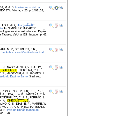
A, M. A. B.
Analise sensorial da
ISTA, Vitoria, v. 25, p. 149?153,
ES, L. de O.
IntegraÃ§Ã£o
to.
In: SIMPÃ“SIO INCAPER
cnologias na abacaxicultura no EspÃ­
Taques. VitÃ³ria, ES : Incaper, p. 42,
FA, M. P.
;
SCHMILDT, E R.
;
 the Robusta and Conilon botanical
. J.
;
NASCIMENTO, V.
;
HATUM, L.
EQUETTO, E
.
;
TEIXEIRA, C. L.
;
. S.
;
MAGEVSKI, A. N.
;
GOMES, J.
;
tado do Espírito Santo.
3 ed. rev.
.
;
POSSE, S. C. P.
;
TAQUES, R. C.
;
. A.
;
LIMA, I. de M.
;
SANTANA, E. N.
RODRIGUEZ, C. J. S.
;
FERRÃO, L.
. A.
;
CHEQUETTO, E
.
;
LHO, C. S.
;
DIAS, E. R.
;
MARRÉ, W.
.
;
MOURA, A. G. P. de.
;
TOREZANI,
M. N.
Polo do pinhão manso do
tos 193).