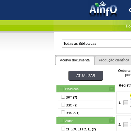
Ho
Acervo documental
Produção científica
Ordena
por
Registr
Biblioteca
BRT
(7)
1.
BSO
(2)
BSGP
(1)
Autor
2.
CHEQUETTO, E.
(7)