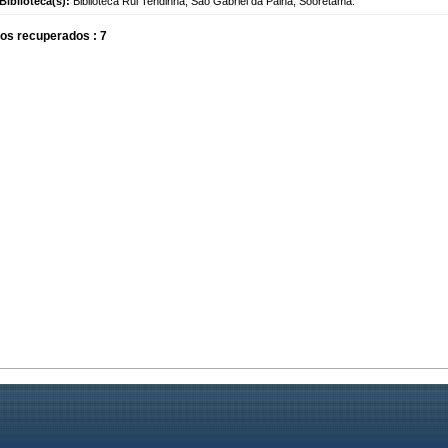
Biblioteca(s):
Biblioteca Rui Tendinha; São Gabriel da Palha; Sooretama.
os recuperados : 7