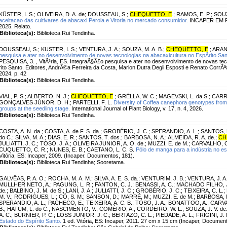
KÜSTER, I. S.
;
OLIVEIRA, D. A. de
;
DOUSSEAU, S.
;
CHEQUETTO, E
.
;
RAMOS, E. P.
;
SOUZ
aceitacao das cultivares de abacaxi Perola e Vitoria no mercado consumidor.
INCAPER EM REV
2025. Relato.
Biblioteca(s):
Biblioteca Rui Tendinha.
DOUSSEAU, S.
;
KUSTER, I. S.
;
VENTURA, J. A.
;
SOUZA, M. A. B.
;
CHEQUETTO, E
.
;
ARANT
pesquisa e ater no desenvolvimento de novas tecnologias na abacaxicultura no EspÃ­rito San
PESQUISA, 3. , VitÃ³ria, ES. IntegraÃ§Ã£o pesquisa e ater no desenvolvimento de novas te
rito Santo. Editores, AndrÃ©a Ferreira da Costa, Marlon Dutra Degli Esposti e Renato CorrÃªa 
2024. p. 42
Biblioteca(s):
Biblioteca Rui Tendinha.
VIAL, P. S.
;
ALBERTO, N. J.
;
CHEQUETTO, E
.
;
GRÉLLA, W. C.
;
MAGEVSKI, L. da S.
;
CARRA
GONÇALVES JÚNOR, D. H.
;
PARTELLI, F. L.
Diversity of Coffea canephora genotypes from
groups at the seedling stage.
International Journal of Plant Biology, v. 17, n. 4, 2026.
Biblioteca(s):
Biblioteca Rui Tendinha.
COSTA, A. N. da.
;
COSTA, A. de F. S. da.
;
GROBÉRIO, J. C.
;
SPERANDIO, A. L.
;
SANTOS, E
do C.
;
SILVA, M. A.
;
DIAS, E. R.
;
SANTOS, T. dos.
;
BARBOSA, N. A.
;
ALMEIDA, R. A. de.
;
CH
JULIATTI, J. C.
;
TOSO, J. A.
;
OLIVEIRA JUNIOR, A. O. de.
;
MUZZI, E. de M.
;
CARVALHO, C
CUQUETTO, C. R.
;
NUNES, E. B.
;
CAETANO, L. C. S.
Pólo de manga para a indústria no es
Vitória, ES: Incaper, 2009. (Incaper. Documentos, 181).
Biblioteca(s):
Biblioteca Rui Tendinha; Sooretama.
GALVÊAS, P. A. O.
;
ROCHA, M. A. M.
;
SILVA, A. E. S. da.
;
VENTURIM, J. B.
;
VENTURA, J. A
MULLHER NETO, A.
;
PAGUNG, L. R.
;
FANTON, C. J.
;
BENASSI, A. C.
;
MACHADO FILHO, J
de.
;
BALBINO, J. M. de S.
;
LANI, J. A.
;
JULIATTI, J. C.
;
GROBÉRIO, J. C.
;
TEIXEIRA, C. L.
;
M. V.
;
RODRIGUES, L.
;
CÓ, S. M.
;
SANSON, D.
;
MARRÉ, M.
;
MUZZI, E. de M.
;
BARBOSA, N
SPERANDIO, A. L.
;
PACHECO, E.
;
TEIXEIRA, A. C. B.
;
TOSO, J. A.
;
BONATTOO, A.
;
CARVA
B.
;
HATUM, L. do C.
;
NASCIMENTO, V.
;
COMÉRIO, A.
;
CORDEIRO, W. L.
;
SOUZA, J. V. de
A. C.
;
BURNIER, P. C.
;
LOSS JUNIOR, J. C.
;
BERTAZO, C. L.
;
PIEDADE, A. L.
;
FRIGINI, J. 
Estado do Espírito Santo.
1 ed. Vitória, ES: Incaper, 2011. 27 cm x 15 cm (Incaper, Documen