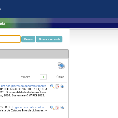
)
uda
Primeira
...
1
...
Última
mo um dos pilares do desenvolvimento
HOP INTERNACIONAL DE PESQUISA
stentabilidade do futuro: livro
as, 2024. Sustentare & WIPIS 2023.
K, B. S.
Irrigacao em cafe conilon :
ista de Estudos Interdisciplinares, v.