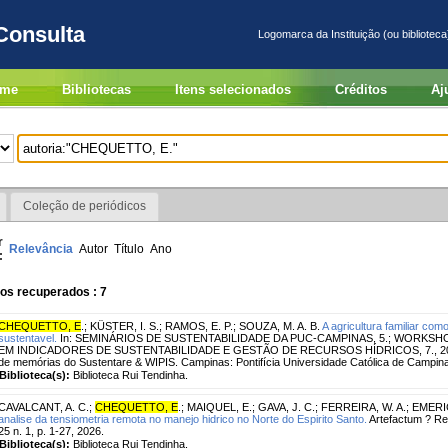
Consulta
Logomarca da Instituição (ou biblioteca
me
Bibliotecas
Itens selecionados
Créditos
Aj
Coleção de periódicos
r
Relevância
Autor
Título
Ano
:
os recuperados : 7
CHEQUETTO, E
.
;
KÜSTER, I. S.
;
RAMOS, E. P.
;
SOUZA, M. A. B.
A agricultura familiar co
sustentavel.
In: SEMINÁRIOS DE SUSTENTABILIDADE DA PUC-CAMPINAS, 5.; WORKS
EM INDICADORES DE SUSTENTABILIDADE E GESTÃO DE RECURSOS HÍDRICOS, 7., 2023. Su
de memórias do Sustentare & WIPIS. Campinas: Pontifícia Universidade Católica de Campin
Biblioteca(s):
Biblioteca Rui Tendinha.
CAVALCANT, A. C.
;
CHEQUETTO, E
.
;
MAIQUEL, E.
;
GAVA, J. C.
;
FERREIRA, W. A.
;
EMERIC
analise da tensiometria remota no manejo hidrico no Norte do Espirito Santo.
Artefactum ? Rev
25 n. 1, p. 1-27, 2026.
Biblioteca(s):
Biblioteca Rui Tendinha.