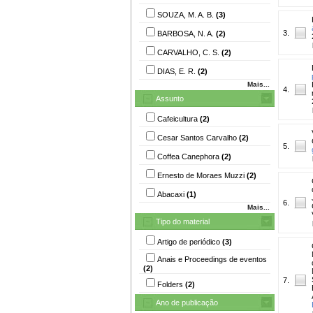
SOUZA, M. A. B.
(3)
3.
BARBOSA, N. A.
(2)
CARVALHO, C. S.
(2)
DIAS, E. R.
(2)
Mais...
4.
Assunto
Cafeicultura
(2)
Cesar Santos Carvalho
(2)
5.
Coffea Canephora
(2)
Ernesto de Moraes Muzzi
(2)
Abacaxi
(1)
6.
Mais...
Tipo do material
Artigo de periódico
(3)
Anais e Proceedings de eventos
(2)
7.
Folders
(2)
Ano de publicação