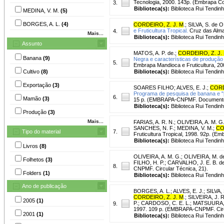
Tecnologia, 2000. 143p. (Embrapa Comu
3.
Biblioteca(s):
Biblioteca Rui Tendinh
MEDINA, V. M.
(5)
BORGES, A. L.
(4)
CORDEIRO, Z. J. M
.
;
SILVA, S. de O.
e Fruticultura Tropical.
Cruz das Almas
4.
Mais...
Biblioteca(s):
Biblioteca Rui Tendinh
Assunto
MATOS, A. P. de.
;
CORDEIRO, Z. J.
Banana
(9)
Negra e características de produção 
5.
Embrapa Mandioca e Fruticultura, 20
Cultivo
(8)
Biblioteca(s):
Biblioteca Rui Tendinh
Exportação
(3)
SOARES FILHO
;
ALVES, E. J.
;
CORD
Programa de pesquisa de banana e
6.
Mamão
(3)
15 p. (EMBRAPA-CNPMF. Documento
Biblioteca(s):
Biblioteca Rui Tendinh
Produção
(3)
Mais...
FARIAS, A. R. N.
;
OLIVEIRA, A. M. G
SANCHES, N. F.
;
MEDINA, V. M.
;
CO
Tipo do material
7.
Fruticultura Tropical, 1998. 92p. (Em
Biblioteca(s):
Biblioteca Rui Tendinh
Livros
(8)
OLIVEIRA, A. M. G.
;
OLIVEIRA, M. de
Folhetos
(3)
FILHO, H. P.
;
CARVALHO, J. E. B. de
8.
CNPMF. Circular Técnica, 21).
Folders
(1)
Biblioteca(s):
Biblioteca Rui Tendinh
Ano de publicação
BORGES, A. L.
;
ALVES, E. J.
;
SILVA, 
CORDEIRO, Z. J. M
.
;
SILVEIRA, J. R
2005
(1)
P.
;
CARDOSO, C. E. L.
;
MATSUURA, F
9.
1997. 109 p. (EMBRAPA-CNPMF. Circu
2001
(1)
Biblioteca(s):
Biblioteca Rui Tendinh