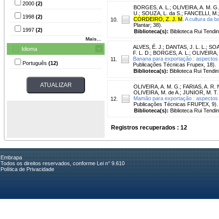
2000
(2)
BORGES, A. L.
;
OLIVEIRA, A. M. G.
U.
;
SOUZA, L. da S.
;
FANCELLI, M.
1998
(2)
CORDEIRO, Z. J. M
.
A cultura da b
10.
Plantar; 38).
1997
(2)
Biblioteca(s):
Biblioteca Rui Tendi
Mais...
ALVES, É. J.
;
DANTAS, J. L. L.
;
SOA
Idioma
F. L. D.
;
BORGES, A. L.
;
OLIVEIRA, 
Banana para exportação : aspectos
11.
Português
(12)
Publicações Técnicas Frupex, 18).
Biblioteca(s):
Biblioteca Rui Tendin
OLIVEIRA, A. M. G.
;
FARIAS, A. R. 
OLIVEIRA, M. de A.
;
JUNIOR, M. T.
Mamão para exportação : aspectos 
12.
Publicações Técnicas FRUPEX, 9).
Biblioteca(s):
Biblioteca Rui Tendi
Registros recuperados : 12
Embrapa
Todos os direitos reservados, conforme Lei n° 9.610
Política de Privacidade