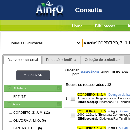
Consulta
Home
Bibliotecas
I
Acervo documental
Produção científica
Coleção de periódicos
Ordenar
Relevância
Autor
Título
Ano
por:
Registros recuperados : 12
Biblioteca
CORDEIRO, Z. J. M
.
Doenças da ba
BRT
(12)
Treinamento Regional sobre Bananic
1.
Biblioteca(s):
Biblioteca Rui Tendinh
Autor
CORDEIRO, Z. J. M
. (Org.).
Banana 
CORDEIRO, Z. J. M.
(12)
2000. 121p. il. (Embrapa Comunicação 
2.
Biblioteca(s):
Biblioteca Rui Tendinh
OLIVEIRA, A. M. G.
(6)
CORDEIRO, Z. J. M
. (Org.).
Banana,
DANTAS, J. L. L.
(5)