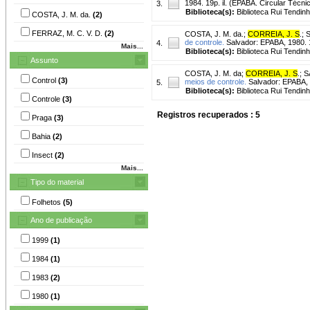
1984. 19p. il. (EPABA. Circular Técnica,
3.
Biblioteca(s):
Biblioteca Rui Tendinh
COSTA, J. M. da.
(2)
FERRAZ, M. C. V. D.
(2)
COSTA, J. M. da.
;
CORREIA, J. S
.
;
S
de controle.
Salvador: EPABA, 1980. 1
4.
Mais...
Biblioteca(s):
Biblioteca Rui Tendinh
Assunto
COSTA, J. M. da
;
CORREIA, J. S
.
;
S
Control
(3)
meios de controle.
Salvador: EPABA, 1
5.
Biblioteca(s):
Biblioteca Rui Tendinh
Controle
(3)
Registros recuperados : 5
Praga
(3)
Bahia
(2)
Insect
(2)
Mais...
Tipo do material
Folhetos
(5)
Ano de publicação
1999
(1)
1984
(1)
1983
(2)
1980
(1)