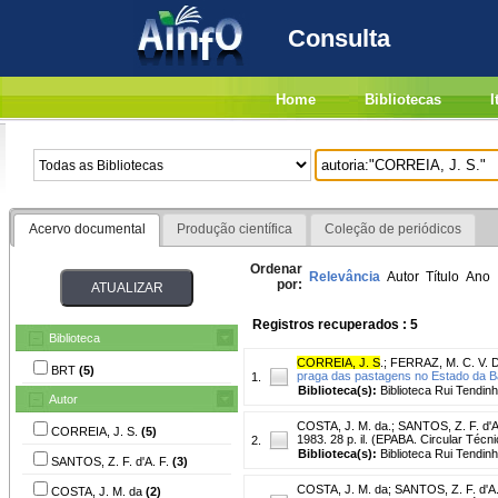
Consulta
Home
Bibliotecas
I
Acervo documental
Produção científica
Coleção de periódicos
Ordenar
Relevância
Autor
Título
Ano
por:
Registros recuperados : 5
Biblioteca
CORREIA, J. S
.
;
FERRAZ, M. C. V. D
BRT
(5)
praga das pastagens no Estado da B
1.
Biblioteca(s):
Biblioteca Rui Tendinh
Autor
COSTA, J. M. da.
;
SANTOS, Z. F. d'A
CORREIA, J. S.
(5)
1983. 28 p. il. (EPABA. Circular Técni
2.
Biblioteca(s):
Biblioteca Rui Tendinh
SANTOS, Z. F. d'A. F.
(3)
COSTA, J. M. da
;
SANTOS, Z. F. d'A.
COSTA, J. M. da
(2)