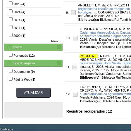
2025
(4)
ANGELETTI, M. da P. A.
;
PREZOTTI, 
originados da criação de frangos em 
2024
(4)
hortaliças.
In: CONGRESSO BRASILEIRO
9.
de Ciência do Solo, 2009. 6 p.
Biblioteca(s):
Biblioteca Rui Tendinh
2014
(1)
2011
(1)
OLIVEIRA, A. C. de
;
SILVA, A. M. da
Cadernetas Agroecológicas Capixa
2009
(1)
perspectiva feminista e agroecologi
10.
2024, Vitoria. Desafios e potenciali
Mais...
Vitoria, ES : Incaper, 2025. p. 96.
Biblioteca(s):
Biblioteca Rui Tendi
Idioma
Português
(12)
COSTA, A. L
.
;
RANGEL, O. J. P.
;
GA
MEDEIROS NETO, J.
;
DOMINGUES,
Tipo do arquivo
na microrregiao Litoral Sul do Espiri
Incaper, 5., 2025, Vitoria. Inovabili
11.
Incaper, 2025. p. 127. Modo de aces
Documento
(9)
Danieltom Ozéias Vandermas Barbos
Biblioteca(s):
Biblioteca Rui Tendin
Página Web
(1)
FIGUEIREDO, J. S. M.
;
LOPES, A. 
CRESPO, A. M.
;
NASCIMENTO, P. 
sustentabilidade da agricultura famili
12.
Merida Publishers, 2024 Cap. 10, p
Biblioteca(s):
Biblioteca Rui Tendi
Registros recuperados : 12
Embrapa