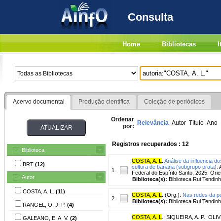
Consulta
Home
Bibliotecas
I
Acervo documental
Produção científica
Coleção de periódicos
Ordenar
Relevância
Autor
Título
Ano
por:
Registros recuperados : 12
Biblioteca
COSTA, A. L
.
Análise da influencia d
BRT
(12)
cultura de banana (subgrupo prata).
A
1.
Federal do Espírito Santo, 2025. Ori
Autor
Biblioteca(s):
Biblioteca Rui Tendinh
COSTA, A. L.
(11)
COSTA, A. L
. (Org.).
Nas redes da pe
2.
Biblioteca(s):
Biblioteca Rui Tendinh
RANGEL, O. J. P.
(4)
COSTA, A. L
.
;
SIQUEIRA, A. P.
;
OLIV
GALEANO, E. A. V.
(2)