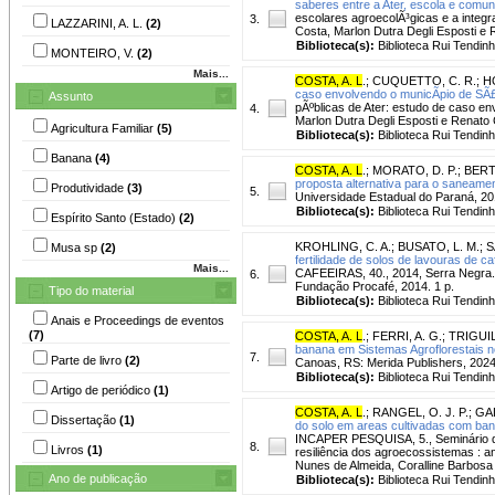
saberes entre a Ater, escola e comun
escolares agroecolÃ³gicas e a integr
3.
LAZZARINI, A. L.
(2)
Costa, Marlon Dutra Degli Esposti e R
Biblioteca(s):
Biblioteca Rui Tendinh
MONTEIRO, V.
(2)
Mais...
COSTA, A. L
.
;
CUQUETTO, C. R.
;
H
caso envolvendo o municÃ­pio de SÃ£
Assunto
pÃºblicas de Ater: estudo de caso en
4.
Marlon Dutra Degli Esposti e Renato C
Agricultura Familiar
(5)
Biblioteca(s):
Biblioteca Rui Tendinh
Banana
(4)
COSTA, A. L
.
;
MORATO, D. P.
;
BERT
proposta alternativa para o saneame
Produtividade
(3)
5.
Universidade Estadual do Paraná, 201
Biblioteca(s):
Biblioteca Rui Tendinh
Espírito Santo (Estado)
(2)
KROHLING, C. A.
;
BUSATO, L. M.
;
S
Musa sp
(2)
fertilidade de solos de lavouras de c
Mais...
CAFEEIRAS, 40., 2014, Serra Negra. 4
6.
Fundação Procafé, 2014. 1 p.
Tipo do material
Biblioteca(s):
Biblioteca Rui Tendinh
Anais e Proceedings de eventos
(7)
COSTA, A. L
.
;
FERRI, A. G.
;
TRIGUIL
banana em Sistemas Agroflorestais no 
7.
Parte de livro
(2)
Canoas, RS: Merida Publishers, 2024 
Biblioteca(s):
Biblioteca Rui Tendinh
Artigo de periódico
(1)
COSTA, A. L
.
;
RANGEL, O. J. P.
;
GAL
Dissertação
(1)
do solo em areas cultivadas com bana
INCAPER PESQUISA, 5., Seminário de I
8.
Livros
(1)
resiliência dos agroecossistemas : an
Nunes de Almeida, Coralline Barbosa
Ano de publicação
Biblioteca(s):
Biblioteca Rui Tendinh