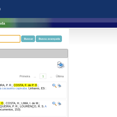
)
uda
Primeira
...
1
...
Última
RA, P. R.
;
COSTA, F. de P. D
.
;
a cacaueira capixaba.
Linhares, ES :
. D
.
;
COSTA, H.
;
LIMA, I. de M.
;
QUEIRA, P. R.
;
LOURENÇO, R. S.
A
Documentos, 153).