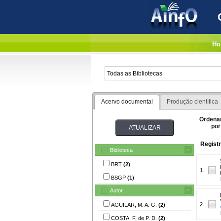
Ho
Acervo documental
Produção científica
Ordena
por
Registr
Biblioteca
BRT
(2)
1.
BSGP
(1)
Autor
2.
AGUILAR, M. A. G.
(2)
COSTA, F. de P. D.
(2)