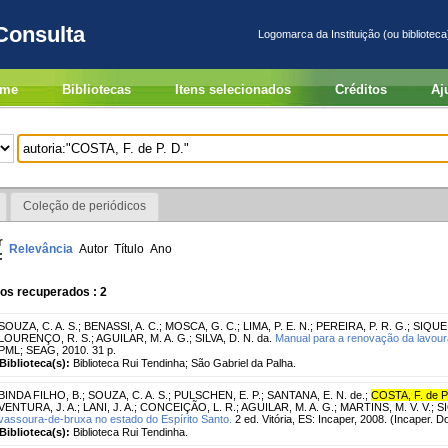
Consulta
Logomarca da Instituição (ou biblioteca
me
Bibliotecas
Itens selecionados
Créditos
Aj
Coleção de periódicos
r
Relevância
Autor
Título
Ano
:
os recuperados : 2
SOUZA, C. A. S.
;
BENASSI, A. C.
;
MOSCA, G. C.
;
LIMA, P. E. N.
;
PEREIRA, P. R. G.
;
SIQUEI
LOURENÇO, R. S.
;
AGUILAR, M. A. G.
;
SILVA, D. N. da.
Manual para a renovação da lavour
PML; SEAG, 2010. 31 p.
Biblioteca(s):
Biblioteca Rui Tendinha; São Gabriel da Palha.
BINDA FILHO, B.
;
SOUZA, C. A. S.
;
PULSCHEN, E. P.
;
SANTANA, E. N. de.
;
COSTA, F. de P
VENTURA, J. A.
;
LANI, J. A.
;
CONCEIÇÃO, L. R.
;
AGUILAR, M. A. G.
;
MARTINS, M. V. V.
;
SI
vassoura-de-bruxa no estado do Espírito Santo.
2 ed. Vitória, ES: Incaper, 2008. (Incaper. 
Biblioteca(s):
Biblioteca Rui Tendinha.