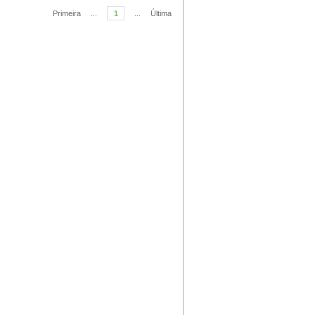
Primeira
...
1
...
Última