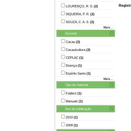
Registr
LOURENÇO, R. S.
(2)
SIQUEIRA, P. R.
(2)
SOUZA, C. A. S.
(2)
Mais...
Assunto
Cacau
(2)
Cacauicultura
(2)
CEPLAC
(1)
Doença
(1)
Espírito Santo
(1)
Mais...
Tipo do material
Folders
(1)
Manuais
(1)
Ano de publicação
2010
(1)
2008
(1)