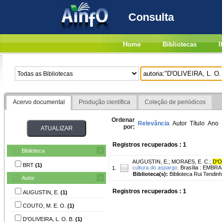
Consulta
Home
Bibliotecas
I
Acervo documental
Produção científica
Coleção de periódicos
Ordenar
Relevância
Autor
Título
Ano
por:
Registros recuperados : 1
Biblioteca
AUGUSTIN, E.
;
MORAES, E. C.
;
D'O
BRT
(1)
cultura do aspargo.
Brasília : EMBRA
1.
Biblioteca(s):
Biblioteca Rui Tendinh
Autor
Registros recuperados : 1
AUGUSTIN, E.
(1)
COUTO, M. E. O.
(1)
D'OLIVEIRA, L. O. B.
(1)