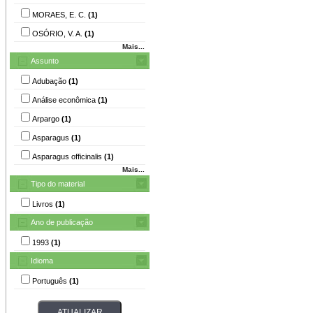
MORAES, E. C.
(1)
OSÓRIO, V. A.
(1)
Mais...
Assunto
Adubação
(1)
Análise econômica
(1)
Arpargo
(1)
Asparagus
(1)
Asparagus officinalis
(1)
Mais...
Tipo do material
Livros
(1)
Ano de publicação
1993
(1)
Idioma
Português
(1)