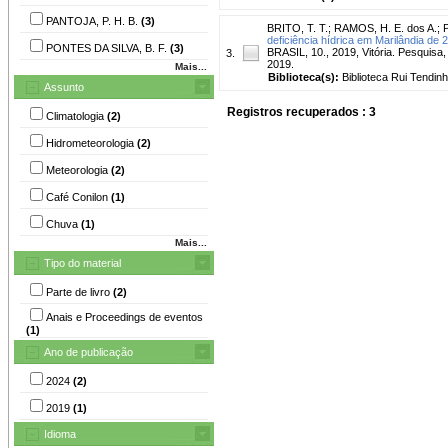
PANTOJA, P. H. B.
(3)
BRITO, T. T.
;
RAMOS, H. E. dos A.
;
deficiência hídrica em Marilândia de
PONTES DA SILVA, B. F.
(3)
BRASIL, 10., 2019, Vitória. Pesquisa,
3.
2019.
Mais...
Biblioteca(s):
Biblioteca Rui Tendinh
Assunto
Registros recuperados : 3
Climatologia
(2)
Hidrometeorologia
(2)
Meteorologia
(2)
Café Conilon
(1)
Chuva
(1)
Mais...
Tipo do material
Parte de livro
(2)
Anais e Proceedings de eventos
(1)
Ano de publicação
2024
(2)
2019
(1)
Idioma