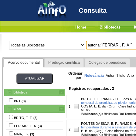
Consulta
Home
Bibliotecas
I
Acervo documental
Produção científica
Coleção de periódicos
Ordenar
Relevância
Autor
Título
Ano
por:
Registros recuperados : 3
Biblioteca
BRITO, T. T.
;
RAMOS, H. E. dos A.
;
M
BRT
(3)
temporal da precipitacao pluviometri
COSTA, E. B. da. (Org.). Crise hídric
1.
Autor
51-85.
Biblioteca(s):
Biblioteca Rui Tendinh
BRITO, T. T.
(3)
PONTES DA SILVA, B. F.
;
RAMOS, H.
FERRARI, F. A.
(3)
temperatura durante a estiagem de 2
2.
E. B. da. (Org.). Crise hídrica no Est
MAIA, I. F.
(3)
Biblioteca(s):
Biblioteca Rui Tendinh