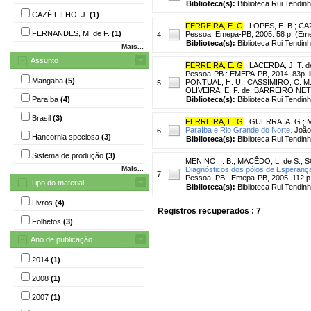
Biblioteca(s):
Biblioteca Rui Tendinh
CAZÉ FILHO, J.
(1)
FERREIRA, E. G
.
;
LOPES, E. B.
;
CAZ
FERNANDES, M. de F.
(1)
Pessoa: Emepa-PB, 2005. 58 p. (Em
4.
Biblioteca(s):
Biblioteca Rui Tendinh
Mais...
Assunto
FERREIRA, E. G
.
;
LACERDA, J. T. de
Pessoa-PB : EMEPA-PB, 2014. 83p. i
Mangaba
(5)
PONTUAL, H. U.; CASSIMIRO, C. M.;
5.
OLIVEIRA, E. F. de; BARREIRO NET
Paraíba
(4)
Biblioteca(s):
Biblioteca Rui Tendinh
Brasil
(3)
FERREIRA, E. G
.
;
GUERRA, A. G.
;
M
Paraíba e Rio Grande do Norte.
João 
6.
Hancornia speciosa
(3)
Biblioteca(s):
Biblioteca Rui Tendinh
Sistema de produção
(3)
MENINO, I. B.
;
MACÊDO, L. de S.
;
S
Mais...
Diagnósticos dos pólos de Esperança 
7.
Pessoa, PB : Emepa-PB, 2005. 112 p.
Tipo do material
Biblioteca(s):
Biblioteca Rui Tendinh
Livros
(4)
Registros recuperados : 7
Folhetos
(3)
Ano de publicação
2014
(1)
2008
(1)
2007
(1)