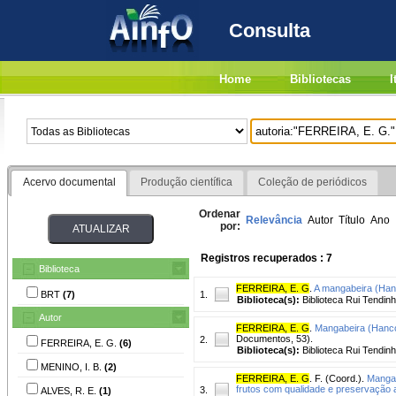
Consulta
Home
Bibliotecas
I
Acervo documental
Produção científica
Coleção de periódicos
Ordenar
Relevância
Autor
Título
Ano
por:
Registros recuperados : 7
Biblioteca
FERREIRA, E. G
.
A mangabeira (Han
BRT
(7)
1.
Biblioteca(s):
Biblioteca Rui Tendinh
Autor
FERREIRA, E. G
.
Mangabeira (Hanco
Documentos, 53).
2.
FERREIRA, E. G.
(6)
Biblioteca(s):
Biblioteca Rui Tendinh
MENINO, I. B.
(2)
FERREIRA, E. G
. F. (Coord.).
Mangab
frutos com qualidade e preservação 
3.
ALVES, R. E.
(1)